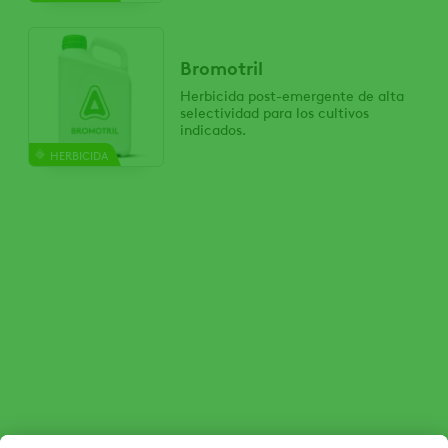
Bromotril
Herbicida post-emergente de alta
selectividad para los cultivos
indicados.
HERBICIDA