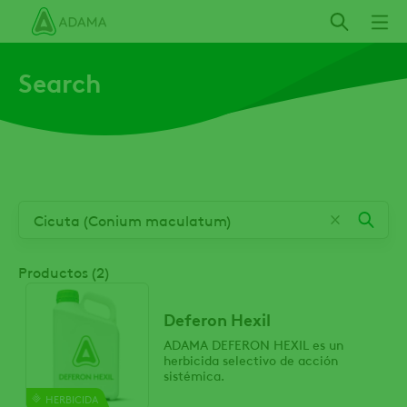
Pasar
al
contenido
Search
principal
Productos (2)
Deferon Hexil
ADAMA DEFERON HEXIL es un
herbicida selectivo de acción
sistémica.
HERBICIDA