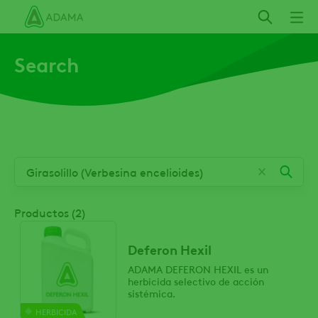
Pasar
al
contenido
Search
principal
Productos (2)
Deferon Hexil
ADAMA DEFERON HEXIL es un
herbicida selectivo de acción
sistémica.
HERBICIDA