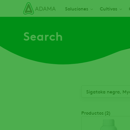
Pasar
Main navigation
Soluciones
Cultivos
al
contenido
principal
Search
Productos (2)