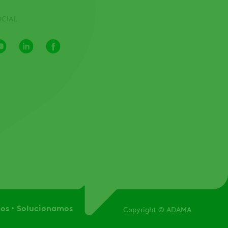
OCIAL
Youtube
LinkedIn
Facebook
Channel
os
Solucionamos
Copyright
© ADAMA