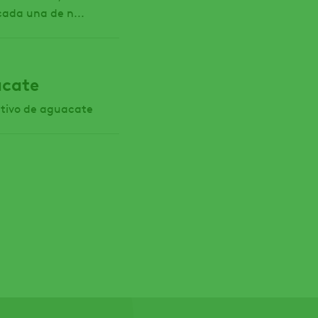
cada una de n...
acate
ultivo de aguacate