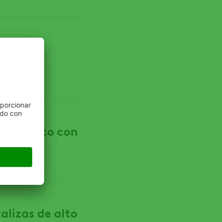
sus
agrícola
 climático con
alizas de alto