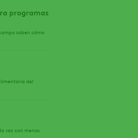
para programas
n campo saben cómo
alimentaria del
ada vez con menos