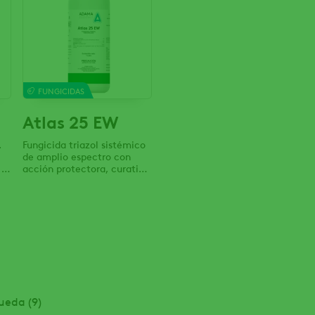
FUNGICIDAS
Atlas 25 EW
.
Fungicida triazol sistémico
de amplio espectro con
 el
acción protectora, curativa
y erradicante.
ueda (9)