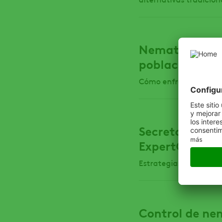
Nematodos: có
poblaciones c
Cómo enfrentar uno de
Secretos de la
ExpertGrow
Estrategias clave par
Control de nem