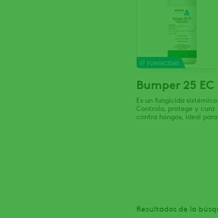
FUNGICIDAS
Bumper 25 EC
Es un fungicida sistémico
Controla, protege y cura
contra hongos, ideal para
control eficaz
Resultados de la búsq