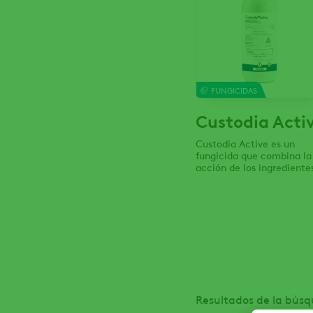
FUNGICIDAS
Custodia Acti
Custodia Active es un
fungicida que combina la
acción de los ingrediente
activos: Azoxystrobin y
Tebuconazole. Azoxystrob
(Strobilurin) inhibe la
germinación de las espor
y el crecimiento del
micelio. Tebuconazole
(Triazole), sistémico con
acción protectora, curati
y erradicante, actúa
Resultados de la búsq