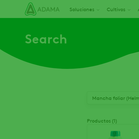
Pasar
Main navigation
Soluciones
Cultivos
al
contenido
principal
Search
Productos (1)