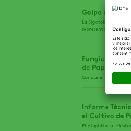
Golpe de contr
La Sigatoka Negra, ca
representa la principa
Fungicida Lanz
de Papa
Conoce el efecto de n
Informe Técnic
el Cultivo de 
Phytophthora infestan