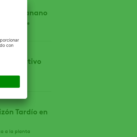
tivo de banano
ad foliar que
n el Cultivo
cultivo
izón Tardío en
a a la planta