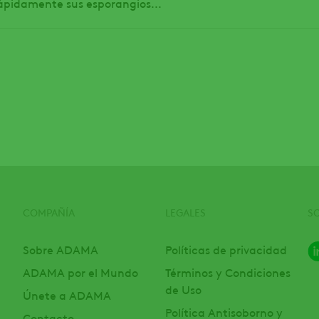
ápidamente sus esporangios...
COMPAÑÍA
LEGALES
S
Sobre ADAMA
Políticas de privacidad
ADAMA por el Mundo
Términos y Condiciones
de Uso
Únete a ADAMA
Política Antisoborno y
Contacto