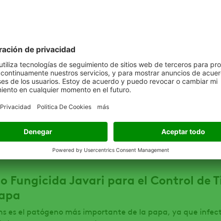
ol contra la Sigatoka Negra en tu cul
usada por el hongo Mycosphaerella fijiensis, es la enfermed
l limitante en la producción...
ador en la Prevención de Tizón Tardío e
uestro fungicida en la prevención de enfermedades en este 
o Fungicida Javari para el Control de T
Papa
s es el patógeno más importante de la papa, ya que infect