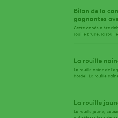
Bilan de la ca
gagnantes av
Cette année a été ric
rouille brune, la rouill
La rouille nain
La rouille naine de l’
hordei. La rouille naine
La rouille jau
La rouille jaune, caus
qui affecte les culture