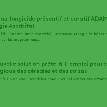
au fongicide préventif et curatif ADA
gie Asorbital
t 2024 – Adama lance Avastel®, un nouveau fongicide bénéfic
riser les programmes...
velle solution prête-à-l ’emploi pour si
gique des céréales et des colzas
®, un nouveau fongicide conçu pour répondre aux attentes