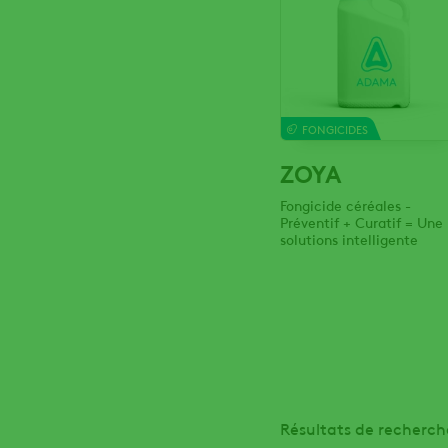
FONGICIDES
ZOYA
Fongicide céréales -
Préventif + Curatif = Une
solutions intelligente
Résultats de recherche