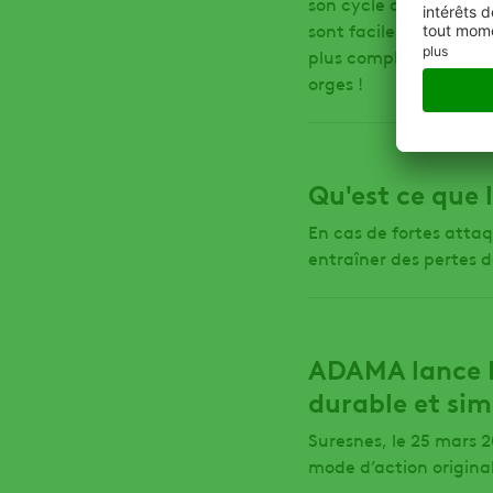
son cycle de développe
sont facilement identi
plus compliquée pour
orges !
Qu'est ce que l
En cas de fortes attaq
entraîner des pertes d
ADAMA lance B
durable et sim
Suresnes, le 25 mars 
mode d’action origina