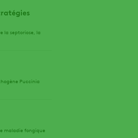
tratégies
la septoriose, la
pathogène Puccinia
 une maladie fongique