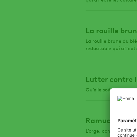
La rouille bru
La rouille brune du bl
redoutable qui affecte 
Lutter contre l
Qu’elle soit jaune ou b
Ramudetect
L’orge, comme toutes 