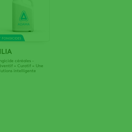
FONGICIDES
ILIA
ngicide céréales -
éventif + Curatif = Une
lutions intelligente