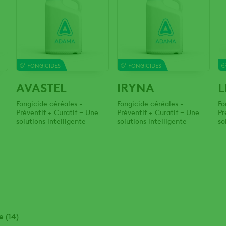
FONGICIDES
FONGICIDES
AVASTEL
IRYNA
L
Fongicide céréales -
Fongicide céréales -
Fo
Préventif + Curatif = Une
Préventif + Curatif = Une
Pr
solutions intelligente
solutions intelligente
so
 (14)