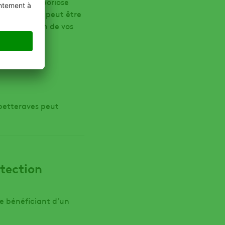
 la rhynchosporiose
étermination peut être
a protection de vos
 betteraves peut
tection
e bénéficiant d’un