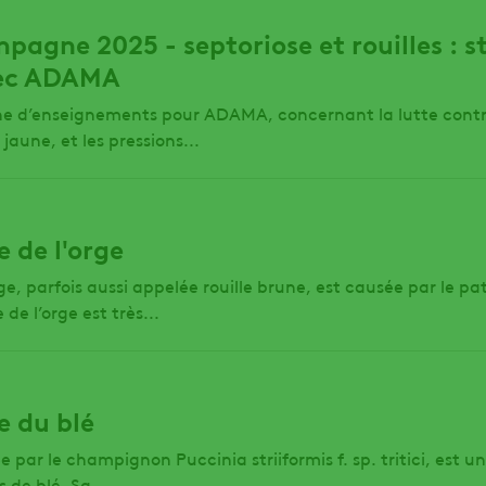
mpagne 2025 - septoriose et rouilles : s
ec ADAMA
he d’enseignements pour ADAMA, concernant la lutte contre 
e jaune, et les pressions...
e de l'orge
orge, parfois aussi appelée rouille brune, est causée par le 
 de l’orge est très...
ne du blé
ée par le champignon Puccinia striiformis f. sp. tritici, est
s de blé. Sa...