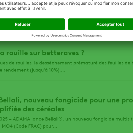
ment. Si certaines d’entre elles comme la rouille naine ou
fiables avec les symptômes visibles sur les feuilles, cette d
 d’autres maladies. ADAMA France vous accompagne dans l
a rouille sur betteraves ?
ues de rouilles, le dessèchement prématuré des feuilles de
e rendement (jusqu’à 10%)....
ellali, nouveau fongicide pour une pro
plifiée des céréales
2025 – ADAMA lance Bellali®, un nouveau fongicide multisit
l MO4 (Code FRAC) pour...