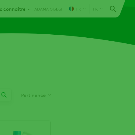
s connaitre
ADAMA Global
FR
FR
Pertinence