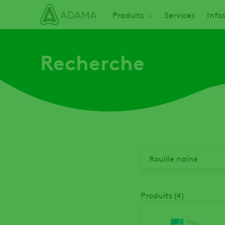
Aller
Main navigation
Produits
Services
Info
au
contenu
principal
Recherche
Produits (4)