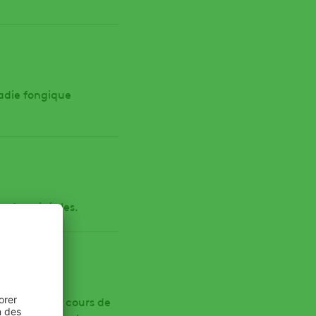
ladie fongique
es des céréales.
maladies au cours de