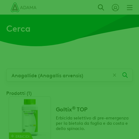
Salta
al
contenuto
Cerca
principale
Prodotti (1)
®
Goltix
TOP
Erbicida selettivo di pre-emergenza
per la bietola da foglia e da costa e
dello spinacio.
ERBICIDI