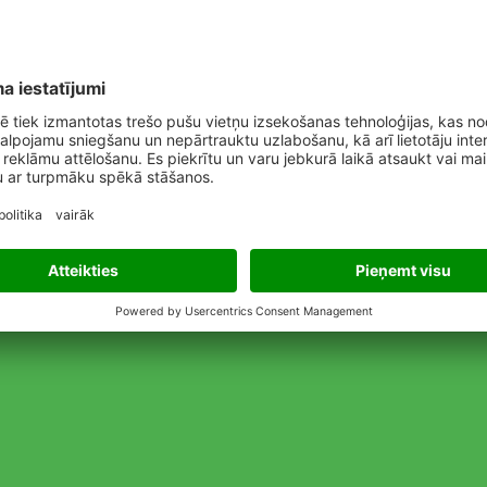
MA produktu piedāvājumā.
a augsti efektīvu fungicīdu darbīgo vi
graudaugu audzētājiem