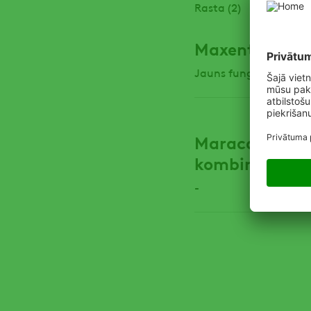
Rasta (2)
Maxentis®
Jauns fungicīds ADA
Maracas - jaun
kombinācija 
-