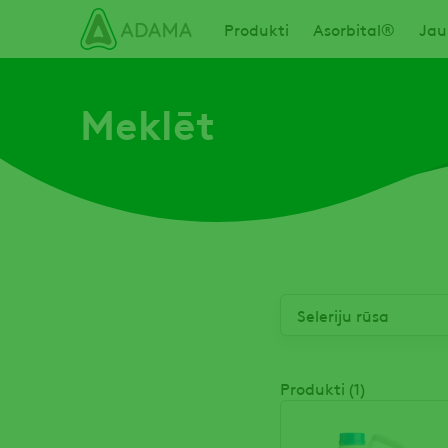
Izlaist
Main navigation
Produkti
Asorbital®
Jau
Meklēt
Produkti (1)