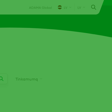
ADAMA Global
LV
LV
Tinkamumą