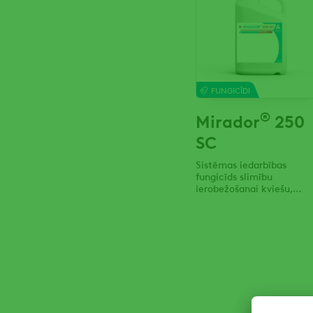
FUNGICĪDI
®
Mirador
250
SC
Sistēmas iedarbības
fungicīds slimību
ierobežošanai kviešu,
miežu, rudzu, tritikāles,
rapša, zirņu, pupu, u.c.
sējumos.