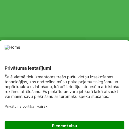
SOCIAL
Youtube
Facebook
Channel
Lietojiet augu aizsardzības līdzekļus atbilstoši drošības prasībām.
Pirms lietošanas vienmēr izlasiet marķējumu un informāciju par
līdzekli, pievērsiet uzmanību papildu prasībām, piktogrammām,
bīstamības apgalvojumiem drošai produkta izmantošanai.