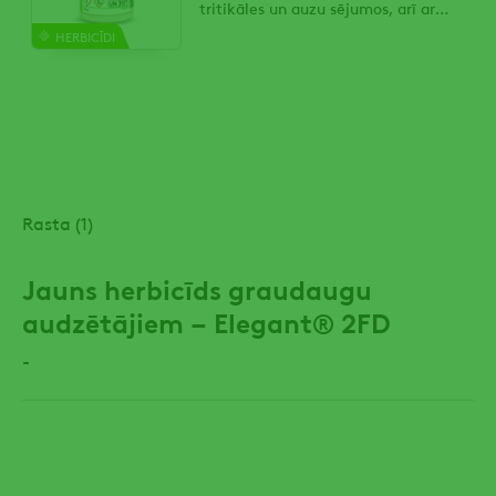
tritikāles un auzu sējumos, arī ar
auzenes vai airenes pasēju.
HERBICĪDI
Rasta (1)
Jauns herbicīds graudaugu
audzētājiem – Elegant® 2FD
-