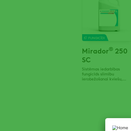
FUNGICĪDI
®
Mirador
250
SC
Sistēmas iedarbības
fungicīds slimību
ierobežošanai kviešu,
miežu, rudzu, tritikāles,
rapša, zirņu, pupu, u.c.
sējumos.