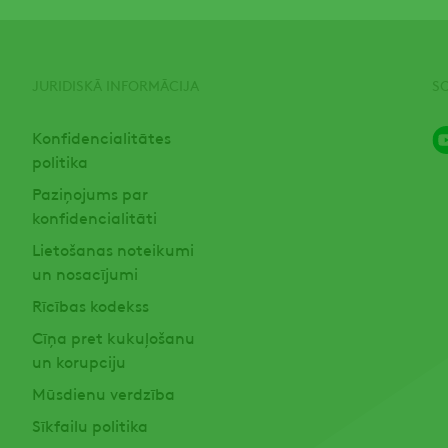
JURIDISKĀ INFORMĀCIJA
S
Konfidencialitātes
politika
Paziņojums par
konfidencialitāti
Lietošanas noteikumi
un nosacījumi
Rīcības kodekss
Cīņa pret kukuļošanu
un korupciju
Mūsdienu verdzība
Sīkfailu politika