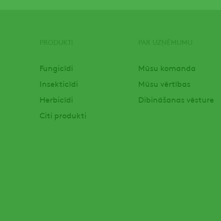
PRODUKTI
PAR UZŅĒMUMU
Footer
Fungicīdi
Mūsu komanda
Insekticīdi
Mūsu vērtības
Herbicīdi
Dibināšanas vēsture
Citi produkti