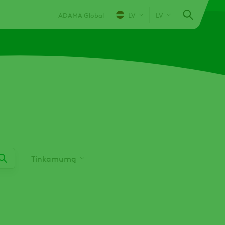
ADAMA Global
LV
LV
Tinkamumą