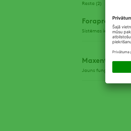
Rasta (2)
Forapro®
Sistēmas iedarbības fu
Maxentis®
Jauns fungicīds ADA