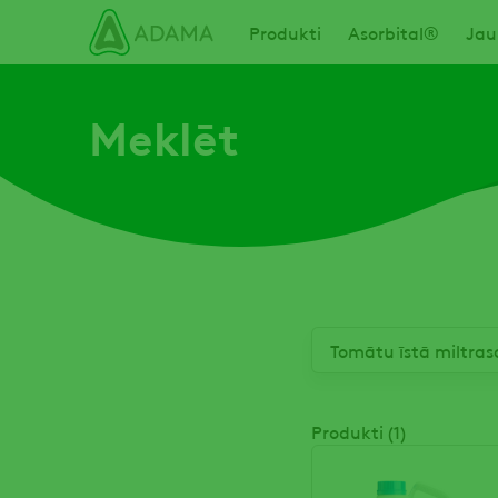
Izlaist
Main navigation
Produkti
Asorbital®
Jau
Meklēt
Produkti (1)