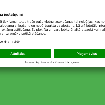
ngicīds slimību ierobežošanai kviešu, miežu, rudzu, tritikā
MA produktu piedāvājumā.