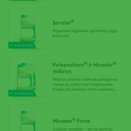
®
Soratel
Pagerinta ilgalaikė grybelinių ligų
kontrolė.
FUNGICIDAI
®
®
Poleposition
ir Mirador
mišinys
Mišinys stipriai naikina patogenus
visose jų vystymosi tarpsniuose.
Fungicidų veikimo metu esamos
FUNGICIDAI
infekcijos sunaikinamos greitai ir
efektyviai, o naujos infekcijos
sunaikinamos nespėjus joms išplisti.
®
Mirador
Forte
Sveikas augalas – geras derlius!