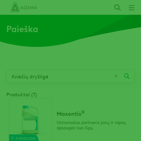
Pereiti
į
pagrindinį
Paieška
turinį
Produktai (7)
®
Maxentis
Universalus partneris javų ir rapsų
apsaugai nuo ligų.
FUNGICIDAI