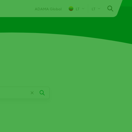
ADAMA Global
LT
LT