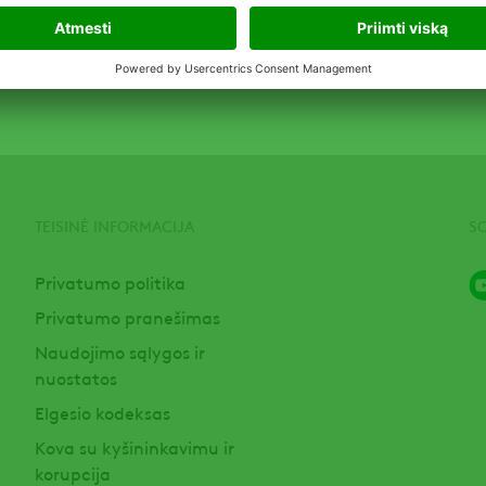
TEISINĖ INFORMACIJA
S
Privatumo politika
Privatumo pranešimas
Naudojimo sąlygos ir
nuostatos
Elgesio kodeksas
Kova su kyšininkavimu ir
korupcija