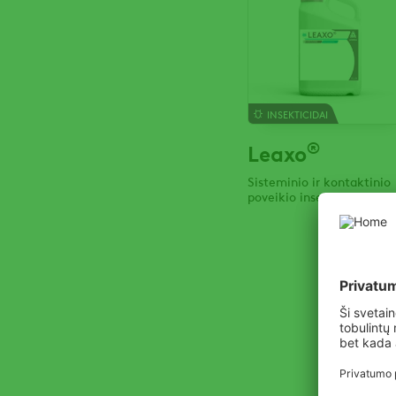
INSEKTICIDAI
®
Leaxo
Sisteminio ir kontaktinio
poveikio insekticidas