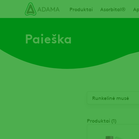
Pereiti
Main navigation
Produktai
Asorbital®
Ap
į
pagrindinį
turinį
Paieška
Produktai (1)