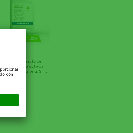
CONTROL DE MALEZAS
lanra
rbicida en mezcla de
es ingredientes activos
trazina, Mesotriona, S-
tolaclor)