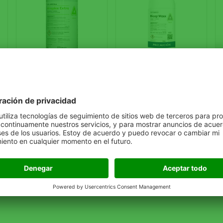
CONTROL DE MALEZAS
CONTROL DE MALEZAS
Atraplex Extra
Bicep Maxx
S
®
ATRAPLEX EXTRA
, es una
Herbicida en suspensión
He
mezcla de dos ingredientes
acuosa (Atrazina al: 28.70%
tr
activos: Atrazina y S-
+ S- metolaclor al: 35.80%)
(A
metolaclor; que en
me
combinación ejercen
acción contra la maleza.