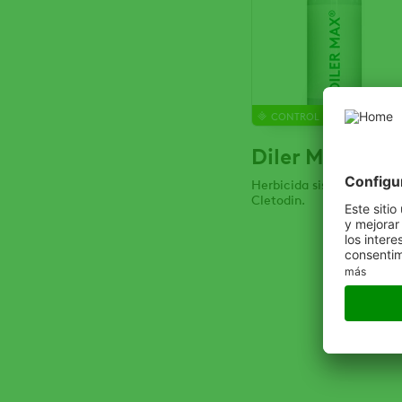
CONTROL DE MALEZAS
Diler Max
Herbicida sistémico.
Cletodin.