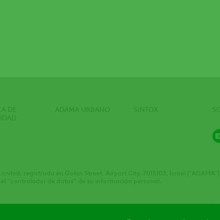
CA DE
ADAMA URBANO
SINTOX
S
CIDAD
Limited, registrada en Golan Street, Airport City, 7015103, Israel ("ADA
 el "controlador de datos" de su información personal.