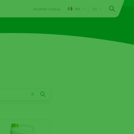
ADAMA Global
MX
ES