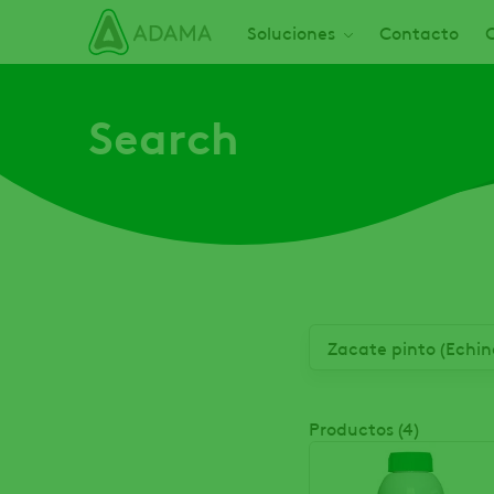
Skip
Main navigation
Soluciones
Contacto
C
to
main
content
Search
Productos (4)