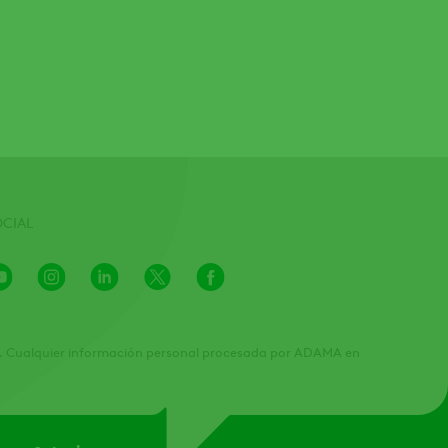
OCIAL
Youtube
Instagram
LinkedIn
X
Facebook
Channel
MA"). Cualquier información personal procesada por ADAMA en