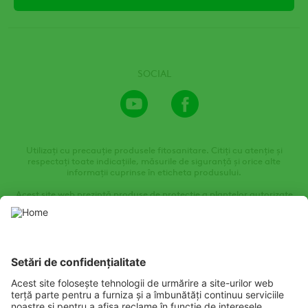
SOCIAL
Youtube
Facebook
Channel
Utilizați cu precauție produsele fitosanitare. Citiți cu atenție și
respectați toate indicațiile, măsurile de siguranță și orice alte
informații cuprinse în eticheta produsului.
Acest site web prezintă produse de protecție a plantelor autorizate
de autoritățile locale de protecție a plantelor. Utilizați produsele de
protecție a plantelor cu precauție. Citiți întotdeauna eticheta și
informațiile despre produs înainte de utilizare, acordând o atenție
deosebită instrucțiunilor suplimentare, pictogramelor și
declarațiilor de pericol pentru a asigura utilizarea în siguranță a
produsului.