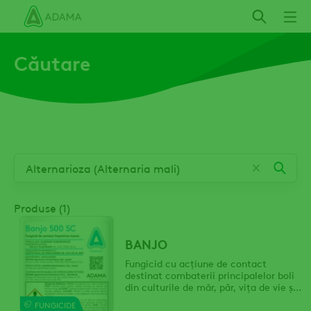
Mergi
la
conţinutul
Căutare
principal
Produse (1)
BANJO
Fungicid cu acțiune de contact
destinat combaterii principalelor boli
din culturile de măr, păr, vița de vie și
cartof.
FUNGICIDE