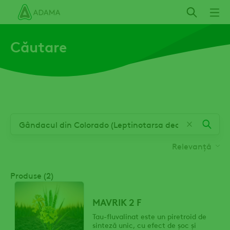
Mergi
la
conţinutul
Căutare
principal
Relevanță
Produse (2)
MAVRIK 2 F
Tau-fluvalinat este un piretroid de
sinteză unic, cu efect de șoc și