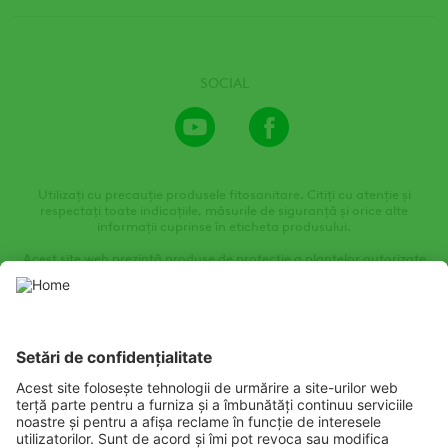
SOCIAL
Youtube
Facebook
Channel
Utilizați cu precauție produsele fitosanitare. Citiți cu atenție și
respectați toate indicațiile, măsurile de siguranță și orice alte
informații cuprinse în eticheta produsului.
Acest site web prezintă produse de protecție a plantelor autorizate
de autoritățile locale de protecție a plantelor. Utilizați produsele de
protecție a plantelor cu precauție. Citiți întotdeauna eticheta și
informațiile despre produs înainte de utilizare, acordând o atenție
deosebită instrucțiunilor suplimentare, pictogramelor și
declarațiilor de pericol pentru a asigura utilizarea în siguranță a
produsului.
Listen
Learn
Deliver