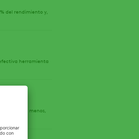
0% del rendimiento y,
 efectiva herramienta
o
ucir más con menos,