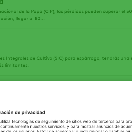
a
acional de la Papa (CIP), las pérdidas pueden superar el 5
ación, llegar al 80...
es Integrales de Cultivo (SIC) para espárrago, tendrás una
s limitantes.
.A ayuda a la sostenibilidad del camp
 que la agricultura moderna enfrenta el desafío de prod
nte nuestro planeta y las...