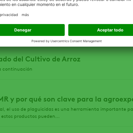
MAÍZ HÍBRIDO EN EL PERÚ: CARACTERÍS
RA LA AGRICULTURA
del maíz híbrido en el Perú
do del Cultivo de Arroz
a continuación
MR y por qué son clave para la agroex
ual, el uso de plaguicidas es una herramienta importante pa
, estos productos pueden...