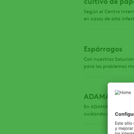
cultivo de pap
Según el Centro Intern
en casos de alta infest
Espárragos
Con nuestras Solucion
para los problemas má
ADAMA C.U.I.D
En ADAMA, entendemos
cuidando simultáneame