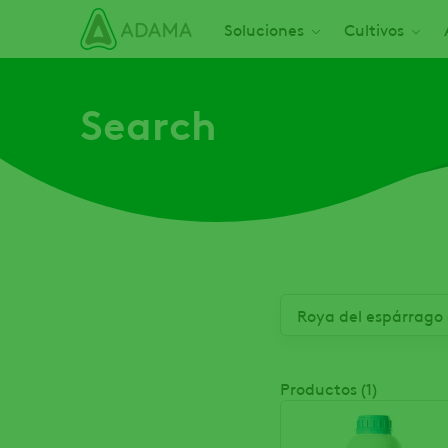
Pasar
Main navigation
Soluciones
Cultivos
al
contenido
principal
Search
Productos (1)