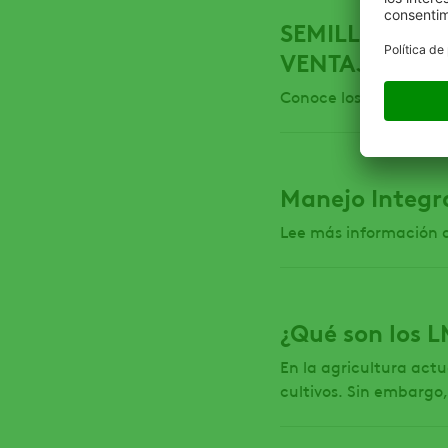
SEMILLAS DE 
VENTAJAS PA
Conoce los beneficios 
Manejo Integra
Lee más información 
¿Qué son los L
En la agricultura act
cultivos. Sin embargo