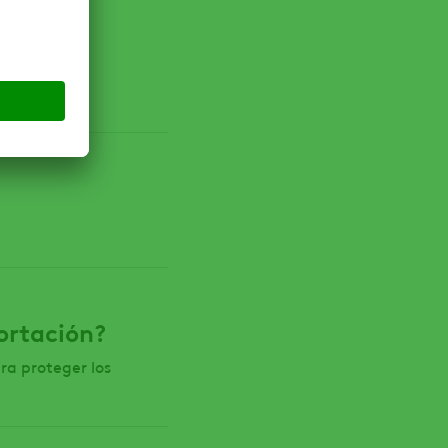
TICAS Y
portación?
ra proteger los