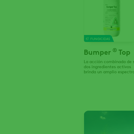
FUNGICIDAS
®
Bumper
Top
La acción combinada de 
dos ingredientes activos
brinda un amplio espectr
de acción, alta eficacia y
prolongado efecto residua