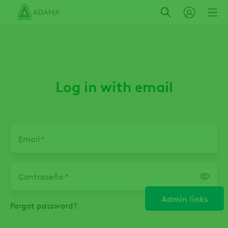
Pasar
al
contenido
principal
Log in with email
Email
Contraseña
Admin links
Forgot password?
Solapas