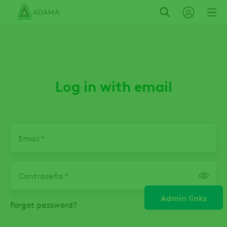
Pasar
al
contenido
principal
Log in with email
Email
Contraseña
Admin links
Forgot password?
Solapas