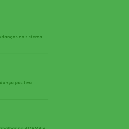
udanças no sistema
dança positiva
rabalhar na ADAMA e