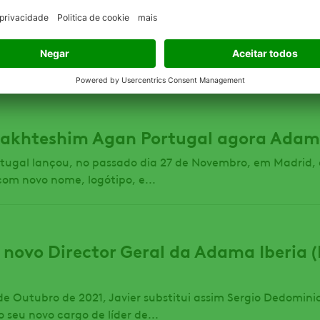
AMA Portugal Lda. e as suas filiais (Grupo ADAMA) ou «nós
s de identificação da nossa filial em Portugal: Denomina
02 727 942 Morada: Avenida Columbano Bordalo Pinheiro, n.º
Makhteshim Agan Portugal agora Ada
ugal lançou, no passado dia 27 de Novembro, em Madrid, 
om novo nome, logótipo, e...
 novo Director Geral da Adama Iberia 
 de Outubro de 2021, Javier substitui assim Sergio Dedomini
seu novo cargo de líder de...