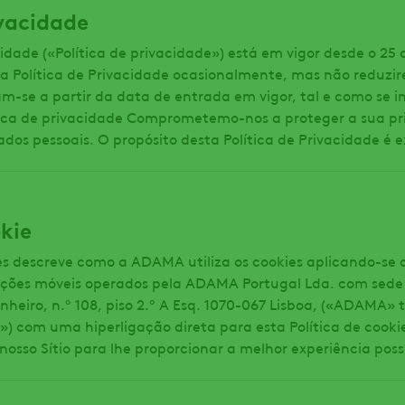
ivacidade
cidade («Política de privacidade») está em vigor desde o 25
a Política de Privacidade ocasionalmente, mas não reduzire
m-se a partir da data de entrada em vigor, tal e como se in
tica de privacidade Comprometemo-nos a proteger a sua pr
dos pessoais. O propósito desta Política de Privacidade é ex
okie
ies descreve como a ADAMA utiliza os cookies aplicando-se 
icações móveis operados pela ADAMA Portugal Lda. com sed
heiro, n.º 108, piso 2.º A Esq. 1070-067 Lisboa, («ADAMA»
 com uma hiperligação direta para esta Política de cookies (
nosso Sítio para lhe proporcionar a melhor experiência possí