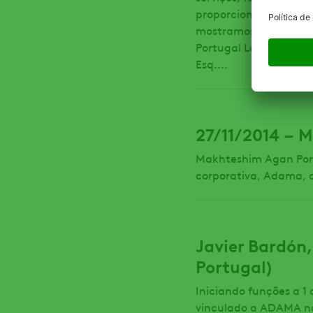
proporcionado pela AD
mostramos-lhe os dado
Portugal Lda. NIPC: 5
Esq....
27/11/2014 – 
Makhteshim Agan Port
corporativa, Adama, c
Javier Bardón,
Portugal)
Iniciando funções a 1
vinculado a ADAMA no 