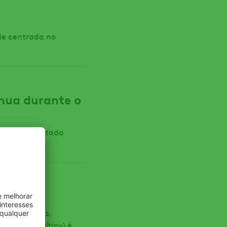
de centrada no
nua durante o
24% no resultado
are, produtos,
junto, o «Sítio») é