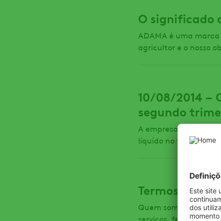
O significado
ADAMA é uma marca glo
agricultor e o nosso ob
10/08/2014 – 
segundo trime
A empresa apresenta u
líquido no trimestre. 
Termos e Cond
Quem somos Este sítio 
serviços, ferramentas