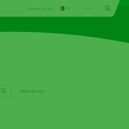
ADAMA Global
PT
PT-PT
Relevância