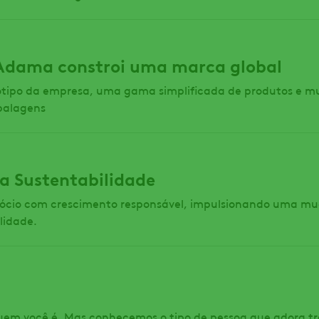
Adama constroi uma marca global
otipo da empresa, uma gama simplificada de produtos e m
balagens
a Sustentabilidade
cio com crescimento responsável, impulsionando uma mu
lidade.
em você é. Mas conhecemos o tipo de pessoa que adora t