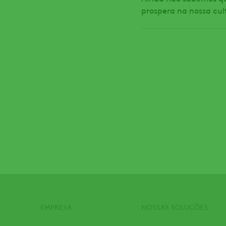
prospera na nossa cul
EMPRESA
NOSSAS SOLUÇÕES
Footer