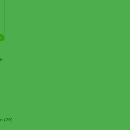
S
de
a (20)