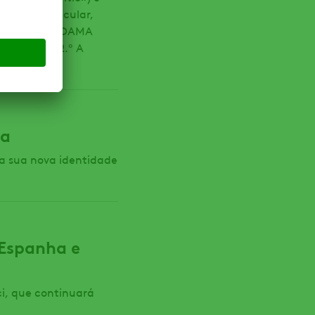
»). Em particular,
ção social: ADAMA
 108, piso 2.º A
ma
a sua nova identidade
(Espanha e
ci, que continuará