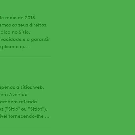
 de maio de 2018.
mos os seus direitos.
dica no Sítio.
ivacidade e a garantir
plicar o qu...
apenas a sítios web,
e em Avenida
 também referida
"Sítio" ou "Sítios").
vel fornecendo-lhe ...