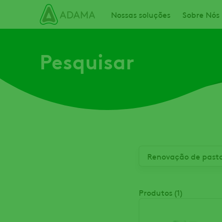
Passar
Main navigation
Nossas soluções
Sobre Nós
para
o
conteúdo
Pesquisar
principal
Produtos (1)