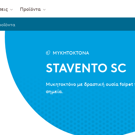
σεις
Προϊόντα
ροϊόντα
ΜΥΚΗΤΟΚΤΌΝΑ
STAVENTO SC
Μυκητοκτόνο με δραστική ουσία folpet
σημεία.