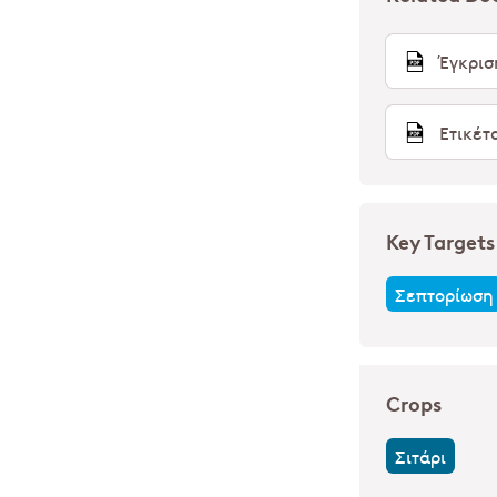
Έγκρι
Ετικέ
Key Targets
Σεπτορίωση
Crops
Σιτάρι