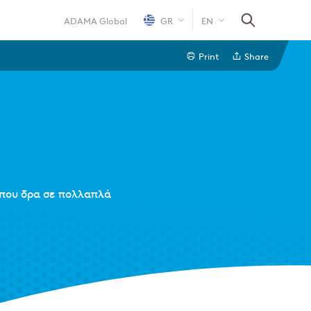
ADAMA Global
GR
EN
Print
Share
Line
Linkedin
Email
 που δρα σε πολλαπλά
Whatsapp
Twitter