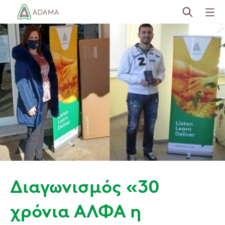
Skip
to
main
content
Διαγωνισμός «30
χρόνια ΑΛΦΑ η