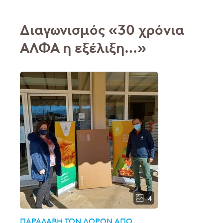
Διαγωνισμός «30 χρόνια
ΑΛΦΑ η εξέλιξη…»
4
ΠΑΡΑΛΑΒΉ ΤΩΝ ΔΏΡΩΝ ΑΠΌ