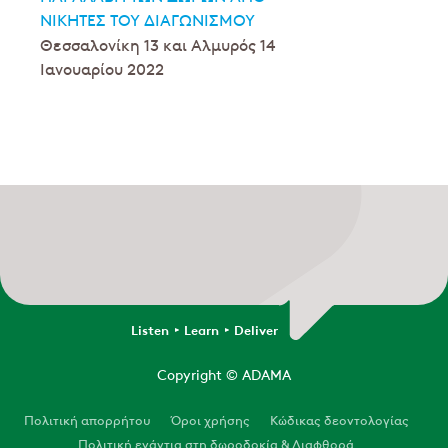
ΝΙΚΗΤΈΣ ΤΟΥ ΔΙΑΓΩΝΙΣΜΟΎ
Θεσσαλονίκη 13 και Αλμυρός 14
Ιανουαρίου 2022
Listen
Learn
Deliver
Copyright
© ADAMA
Legal
Πολιτική απορρήτου
Όροι χρήσης
Κώδικας δεοντολογίας
Πολιτική ενάντια στη δωροδοκία & Διαφθορά