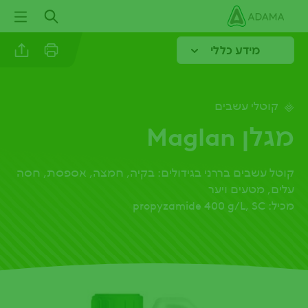
ילוג
תוכן
עיקרי
מידע כללי
קוטלי עשבים
Linkedin
מגלן Maglan
Email
קוטל עשבים בררני בגידולים: בקיה, חמצה, אספסת, חסה
Whatsapp
עלים, מטעים ויער
מכיל: propyzamide 400 g/L, SC
Twitter
Facebook