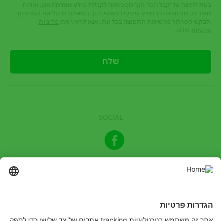
בעת לחיצה על 'קבל הכל' הנך מסכימ/ה לקבלת מידע מאדמה אגן, אודות
מוצרים, שירותים וכל מידע שיווקי רלוונטי. הנך רשאי/ת לבטל את הסכמתך
ולבקש הסרתך מרשימת התפוצה בכל עת. אנא קרא/י את
מדיניות
פרטיות
שלנו.
SOCIAL
Facebook
© 2024 כל הזכויות שמורות לחברת אדמה אגן בע"מ | קרא בעיון את
ההנחיות בתווית טרם שימוש, יש להשתמש בתכשיר בהתאם להנחיות
הרשומות בתווית