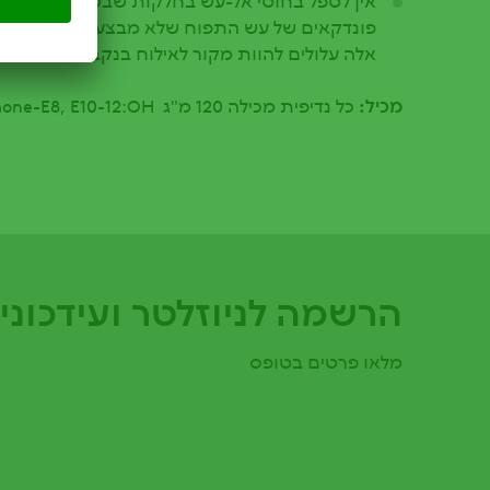
פונדקאים של עש התפוח שלא מבצעים בהם הדבר
אלה עלולים להוות מקור לאילוח בנקבות מופרות.
מכיל:
כל נדיפית מכילה 120 מ"ג codlemone-E8, E10-12:OH
הרשמה לניוזלטר ועידכוני
מלאו פרטים בטופס