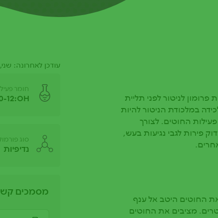
עודכן לאחרונה: שני, 02/09/2024 - 3:35
חומר פעיל
פרומון לניטור לפני תליית
0-12:OH
ידה במלכודת הניטור להיות
עילות החוטים. לצורך
וק פירות לגבי נגיעות בעש,
סוג פורמול
אחרים.
נדיפיות
מסמכים קשו
את החוטים היטב אל ענף
דם המורמת של הקושרים - רצוי בגובה כ-2 מטרים. מציבים את החוטים