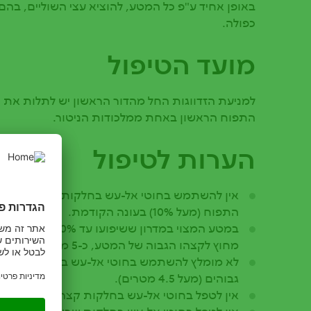
באופן אחיד ע"פ כל המטע, להוציא עצי השוליים, בה
כפולה.
מועד הטיפול
למניעת הזדווגות החל מהדור הראשון יש לתלות את ה
התפוח הראשון באחת ממלכודות הניטור.
הערות לטיפול
אין להשתמש בחוטי אל-עש בחלקות אשר בהן היי
התפוח (מעל 10%) בעונה הקודמת.
במטע המצוי במדרון שש
מחוץ לקצהו הגבוה של המטע, כ-5 מטרים לפני העצים הראשונים.
גבוהים (מעל 4.5 מטרים).
אין לטפל בחוטי אל-עש בחלקות קצרות או צרות או קטנו