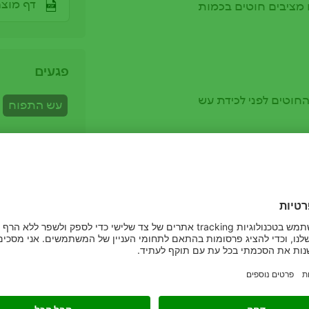
דף מוצר
ם מציבים חוטים בכמות
פגעים
חוטים לפני לכידת עש
עש התפוח
גידולים
תה נגיעות רבה בעש
אגס
תפוח
יפועו עד 30%, צריך להציב שורה של חוטי אל-עש
לא מומלץ להשתמש בחוטי אל-עש במטע הנטוע במדרון מעל 30% ובעצים
ת מ-50 דונם.