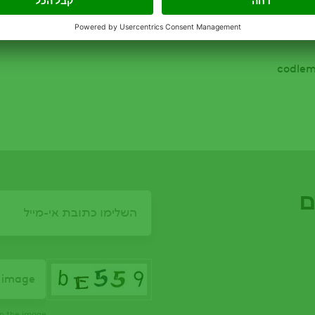
אין לטפל בחוטי אל-עש בחלקות שבשכנותן (במרחק קטן מ-300 מטר) מצויים
ה סדירה של העש, באשר
ם
Email
 image?
n the image.