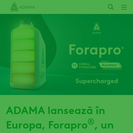
Mergi
la
conţinutul
principal
ADAMA lansează în
®
Europa, Forapro
, un