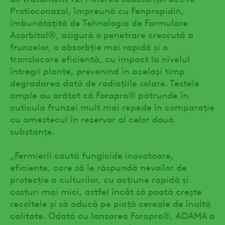
Protioconazol, împreună cu Fenpropidin,
îmbunătățită de Tehnologia de Formulare
Asorbital®, asigură o penetrare crescută a
frunzelor, o absorbție mai rapidă și o
translocare eficientă, cu impact la nivelul
întregii plante, prevenind în același timp
degradarea dată de radiațiile solare. Testele
ample au arătat că Forapro® pătrunde în
cuticula frunzei mult mai repede în comparație
cu amestecul în rezervor al celor două
substanțe.
„Fermierii caută fungicide inovatoare,
eficiente, care să le răspundă nevoilor de
protecție a culturilor, cu acțiune rapidă și
costuri mai mici, astfel încât să poată crește
recoltele și să aducă pe piață cereale de înaltă
calitate. Odată cu lansarea Forapro®, ADAMA a