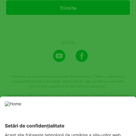
SOCIAL
Youtube
Facebook
Channel
Utilizați cu precauție produsele fitosanitare. Citiți cu atenție și
respectați toate indicațiile, măsurile de siguranță și orice alte
informații cuprinse în eticheta produsului.
Acest site web prezintă produse de protecție a plantelor autorizate
de autoritățile locale de protecție a plantelor. Utilizați produsele de
protecție a plantelor cu precauție. Citiți întotdeauna eticheta și
informațiile despre produs înainte de utilizare, acordând o atenție
deosebită instrucțiunilor suplimentare, pictogramelor și
declarațiilor de pericol pentru a asigura utilizarea în siguranță a
produsului.