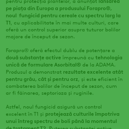
lansarea
pentru protecția plantelor, a anunțat
pe piața din Europa a produsului Forapro®,
noul fungicid pentru cereale cu spectru larg la
T1
, cu aplicabilitate în mai multe culturi, care
oferă un control superior asupra tuturor bolilor
majore de început de sezon.
Forapro® oferă efectul dublu de potențare a
două substanțe active
tehnologia
împreună cu
unică de formulare Asorbital®
de la ADAMA.
rezultate excelente atât
Produsul a demonstrat
pentru grâu, cât și pentru orz
, și este eficient în
combaterea bolilor de început de sezon, cum
ar fi făinarea, septorioza și ruginile.
Astfel, noul fungicid asigură un control
protejează culturile împotriva
excelent în T1 și
unui întreg spectru de boli până la momentul
de tratament T2
. Puterea substanței active