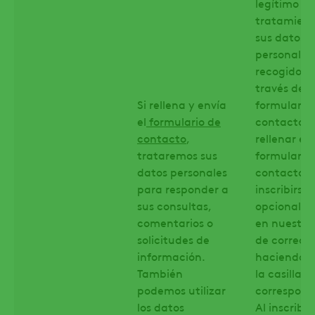
legítimo pa
tratamient
sus datos
personales
recogidos 
través del
Si rellena y envía
formulario
el
formulario de
contacto. 
contacto
,
rellenar el
trataremos sus
formulario
datos personales
contacto, 
para responder a
inscribirse
sus consultas,
opcionalm
comentarios o
en nuestra 
solicitudes de
de correo
información.
haciendo c
También
la casilla
podemos utilizar
correspond
los datos
Al inscribir