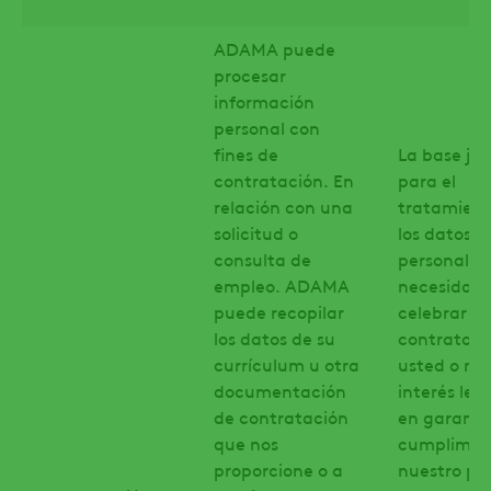
ADAMA puede
procesar
información
personal con
fines de
La base jur
contratación. En
para el
relación con una
tratamient
solicitud o
los datos
consulta de
personales 
empleo. ADAMA
necesidad 
puede recopilar
celebrar u
los datos de su
contrato c
currículum u otra
usted o nu
documentación
interés leg
de contratación
en garantiz
que nos
cumplimie
proporcione o a
nuestro pr