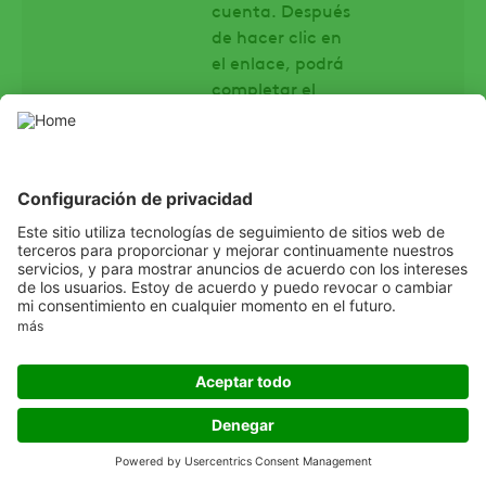
cuenta. Después
de hacer clic en
el enlace, podrá
completar el
registro.
ADAMA le
permite crear
una cuenta My
ADAMA y
conectarse para
utilizar My
ADAMA a través
de su cuenta en
plataformas de
terceros como
Google, Twitter y
Facebook.