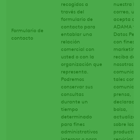
recogidos a
nuestra lis
través del
correo, ust
formulario de
acepta qu
contacto para
ADAMA tra
Formulario de
entablar una
Datos Pers
contacto
relación
con fines d
comercial con
marketing 
usted o con la
reciba de
organización que
nosotros
representa.
comunicac
Podremos
tales como
conservar sus
comunicad
consultas
prensa,
durante un
declaracio
tiempo
bolsa,
determinado
actualizac
para fines
sobre los
administrativos
productos 
internos o para
servicios d