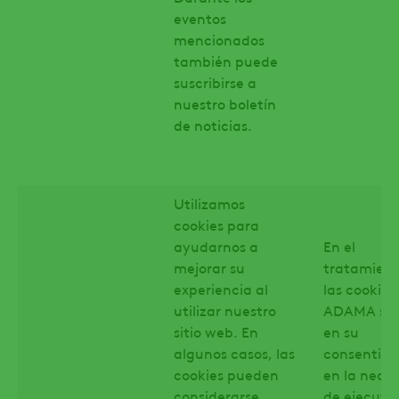
eventos
mencionados
también puede
suscribirse a
nuestro boletín
de noticias.
Utilizamos
cookies para
ayudarnos a
En el
mejorar su
tratamient
experiencia al
las cookies
utilizar nuestro
ADAMA se 
sitio web. En
en su
algunos casos, las
consentimi
cookies pueden
en la nece
considerarse
de ejecuta