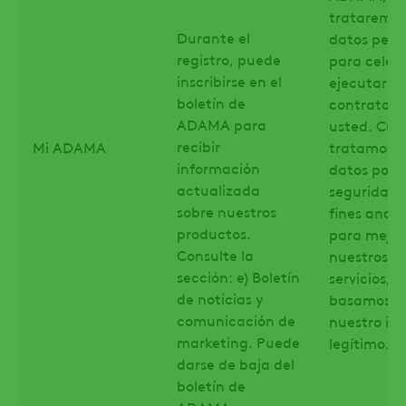
trataremos
Durante el
datos pers
registro, puede
para celeb
inscribirse en el
ejecutar u
boletín de
contrato c
ADAMA para
usted. Cu
recibir
Mi ADAMA
tratamos s
información
datos por
actualizada
seguridad,
sobre nuestros
fines analít
productos.
para mejor
Consulte la
nuestros
sección: e) Boletín
servicios, n
de noticias y
basamos e
comunicación de
nuestro int
marketing. Puede
legítimo.
darse de baja del
boletín de