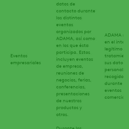
datos de
contacto durante
los distintos
eventos
organizados por
ADAMA se 
ADAMA, así como
en el interé
en los que ésta
legítimo pa
participa. Estos
Eventos
tratamient
incluyen eventos
empresariales
sus datos
de empresa,
personales
reuniones de
recogidos
negocios, ferias,
durante lo
conferencias,
eventos
presentaciones
comerciale
de nuestros
productos y
otros.
Durante los