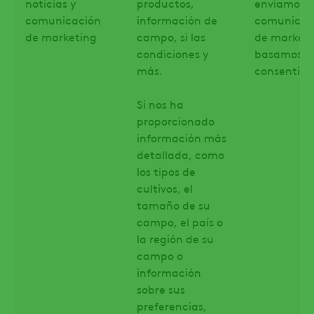
noticias y
productos,
enviamos
comunicación
información de
comunicac
de marketing
campo, si las
de marketi
condiciones y
basamos e
más.
consentimi
Si nos ha
proporcionado
información más
detallada, como
los tipos de
cultivos, el
tamaño de su
campo, el país o
la región de su
campo o
información
sobre sus
preferencias,