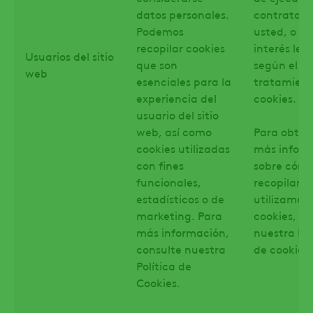
datos personales.
contrato c
Podemos
usted, o en
recopilar cookies
interés leg
Usuarios del sitio
que son
según el ti
web
esenciales para la
tratamient
experiencia del
cookies.
usuario del sitio
web, así como
Para obten
cookies utilizadas
más infor
con fines
sobre cóm
funcionales,
recopilamo
estadísticos o de
utilizamos 
marketing. Para
cookies, co
más información,
nuestra Pol
consulte nuestra
de cookies 
Política de
Cookies.