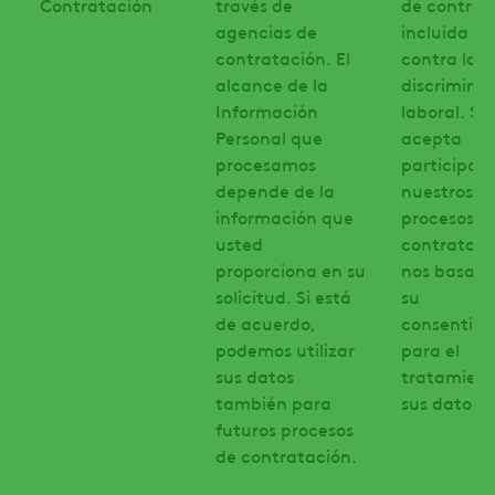
Contratación
través de
de contrat
agencias de
incluida la
contratación. El
contra la
alcance de la
discrimina
Información
laboral. Si
Personal que
acepta
procesamos
participar 
depende de la
nuestros f
información que
procesos d
usted
contrataci
proporciona en su
nos basam
solicitud. Si está
su
de acuerdo,
consentimi
podemos utilizar
para el
sus datos
tratamient
también para
sus datos.
futuros procesos
de contratación.