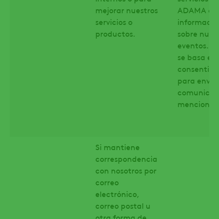
mejorar nuestros
ADAMA e
servicios o
informació
productos.
sobre nues
eventos. 
se basa en
consentimi
para enviar
comunicac
mencionad
Si mantiene
correspondencia
con nosotros por
correo
electrónico,
correo postal u
otra forma de