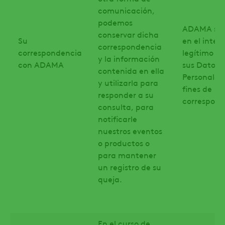
comunicación,
podemos
ADAMA se 
conservar dicha
Su
en el interé
correspondencia
correspondencia
legítimo al
y la información
con ADAMA
sus Datos
contenida en ella
Personales
y utilizarla para
fines de
responder a su
correspond
consulta, para
notificarle
nuestros eventos
o productos o
para mantener
un registro de su
queja.
En el curso de