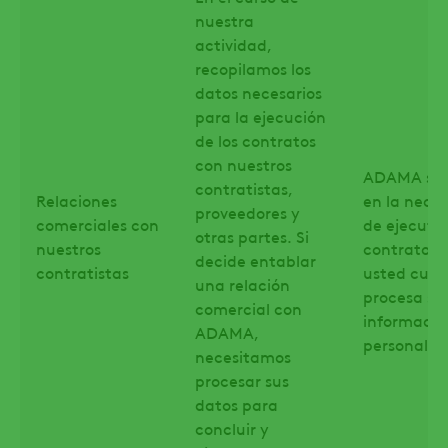
nuestra
actividad,
recopilamos los
datos necesarios
para la ejecución
de los contratos
con nuestros
ADAMA se 
contratistas,
Relaciones
en la nece
proveedores y
comerciales con
de ejecuta
otras partes. Si
nuestros
contrato c
decide entablar
contratistas
usted cua
una relación
procesa su
comercial con
informació
ADAMA,
personal.
necesitamos
procesar sus
datos para
concluir y