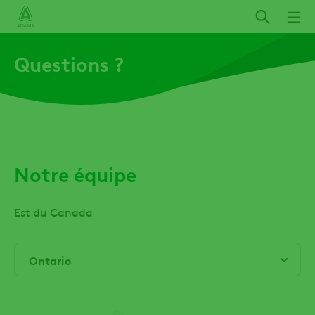
Aller
au
contenu
Questions ?
principal
Notre équipe
Est du Canada
Ontario
Ontario