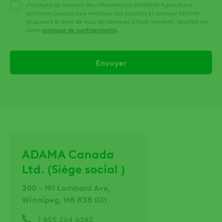
J'accepte de recevoir des informations d'ADAMA Agricultural
Solutions Canada Ltée relatives aux produits et services ADAMA.
Vous avez le droit de vous désabonner à tout moment. Veuillez lire
notre
politique de confidentialité
.
ADAMA Canada
Ltd. (Siège social )
300 - 191 Lombard Ave,
Winnipeg, MB R3B 0X1
1.855.264.6262