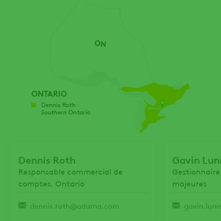
Québec et les Maritimes
Agronome technico-commercial
Recherche et développement
Dennis Roth
Gavin Lun
Responsable commercial de
Gestionnair
comptes, Ontario
majeures
dennis.roth@adama.com
gavin.lu