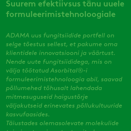
Suurem efektiivsus tänu uuele
formuleerimistehnoloogiale
ADAMA uus fungitsiidide portfell on
selge tõestus sellest, et pakume oma
klientidele innovatsiooni ja väärtust.
Nende uute fungitsiididega, mis on
välja töötatud Asorbital®-i
formuleerimistehnoloogia abil, saavad
põllumehed tõhusalt lahendada
mitmesuguseid haigustõrje
väljakutseid erinevates põllukultuuride
kasvufaasides.
Täiustades olemasolevate molekulide