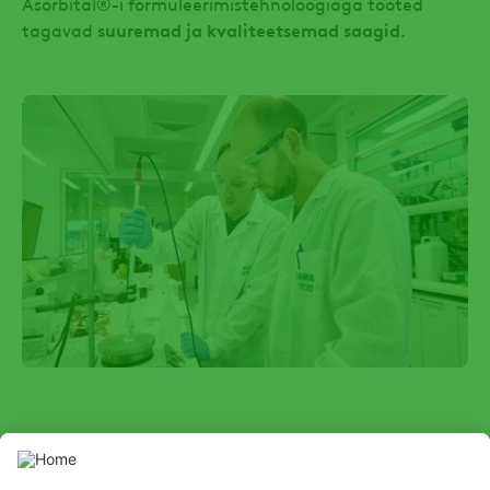
Asorbital®-i formuleerimistehnoloogiaga tooted
tagavad
suuremad ja kvaliteetsemad saagid
.