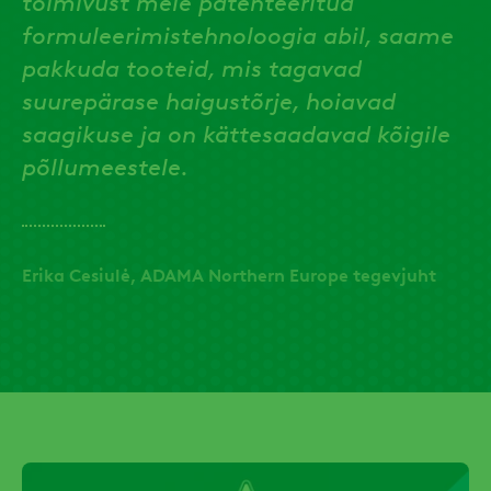
toimivust meie patenteeritud
formuleerimistehnoloogia abil, saame
pakkuda tooteid, mis tagavad
suurepärase haigustõrje, hoiavad
saagikuse ja on kättesaadavad kõigile
põllumeestele.
Erika Cesiulė, ADAMA Northern Europe tegevjuht