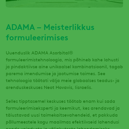
ADAMA – Meisterlikkus
formuleerimises
Uuenduslik ADAMA Asorbital®
formuleerimistehnoloogia, mis põhineb kahe lahusti
ja pindaktiivse aine unikaalsel kombinatsioonil, tagab
parema imendumise ja jaotumise taimes. See
tehnoloogia töötati välja meie globaalses teadus- ja
arenduskeskuses Neot Hovavis, Iisraelis.
Selles tipptasemel keskuses töötab enam kui sada
formuleerimiseksperti ja keemikut, kes arendavad ja
täiustavad uusi taimekaitsevahendeid, et pakkuda
põllumeestele kogu maailmas efektiivseid lahendusi
nende vajaduste ja väljakutsete lahendamiseks.