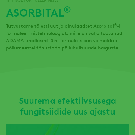
®
ASORBITAL
®
Tutvustame täiesti uut ja ainulaadset Asorbital
-i
formuleerimistehnoloogiat, mille on välja töötanud
ADAMA teadlased. See formulatsioon võimaldab
põllumeestel tõhustada põllukultuuride haiguste
tõrjet ja saavutada paremaid saagitulemusi.
Suurema efektiivsusega
fungitsiidide uus ajastu