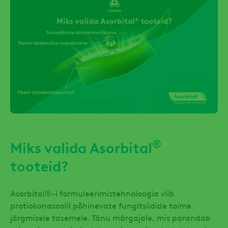
®
Miks valida Asorbital
tooteid?
Asorbital®-i formuleerimistehnoloogia viib
protiokonasoolil põhinevate fungitsiidide toime
järgmisele tasemele. Tänu märgajale, mis parandab