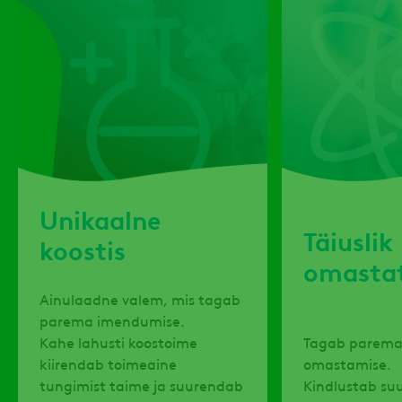
Unikaalne
Täiuslik
koostis
omasta
Ainulaadne valem, mis tagab
parema imendumise.
Kahe lahusti koostoime
Tagab parema
kiirendab toimeaine
omastamise.
tungimist taime ja suurendab
Kindlustab su