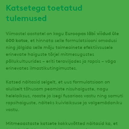
Katsetega toetatud
tulemused
Viimastel aastatel on kogu
Euroopas läbi viidud üle
600 katse
, et hinnata selle formulatsiooni omadusi
ning jälgida selle mõju toimeainete efektiivsusele
erinevate haiguste tõrjel mitmesugustes
põllukultuurides – eriti teraviljades ja rapsis – väga
erinevates ilmastikutingimustes.
Katsed näitasid selgelt, et uus formulatsioon on
oluliselt tõhusam peamiste nisuhaiguste, nagu
helelaiksus, rooste ja isegi fusarioos vastu ning samuti
rapsihaiguste, näiteks kuivlaiksuse ja valgemädaniku
vastu.
Mitmeaastaste katsete kokkuvõtted näitasid ka, et