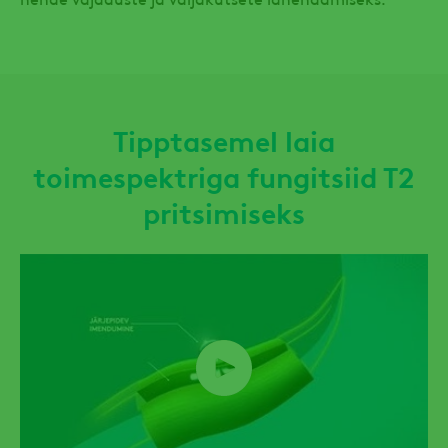
Tipptasemel laia
toimespektriga fungitsiid T2
pritsimiseks