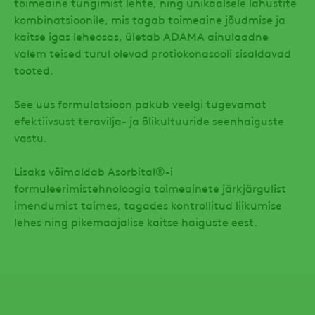
toimeaine tungimist lehte, ning unikaalsele lahustite
kombinatsioonile, mis tagab toimeaine jõudmise ja
kaitse igas leheosas, ületab ADAMA ainulaadne
valem teised turul olevad protiokonasooli sisaldavad
tooted.
See uus formulatsioon pakub veelgi tugevamat
efektiivsust teravilja- ja õlikultuuride seenhaiguste
vastu.
Lisaks võimaldab Asorbital®-i
formuleerimistehnoloogia toimeainete järkjärgulist
imendumist taimes, tagades kontrollitud liikumise
lehes ning pikemaajalise kaitse haiguste eest.