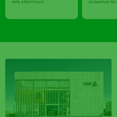
selle efektiivsust.
süsteemse liik