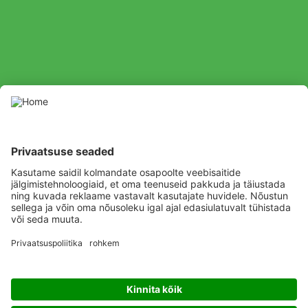
SOCIAL
Youtube
Facebook
Channel
Kasutage taimekaitsevahendeid ettevaatlikult. Enne kasutamist
lugege alati etiketti ja tooteinfot, pöörates erilist tähelepanu
täiendavatele juhistele, piktogrammidele ja ohulausetele, et
tagada toote ohutu kasutamine.
Listen
Learn
Deliver