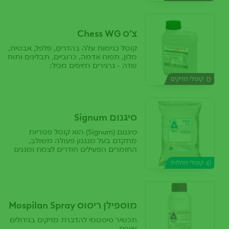
צ'ס Chess WG
קוטל כנימות עלה בהדרים, פלפל, אבטיח,
מלון, תפוח אדמה, כרוביים, תבלינים ותות
שדה - גרגירים רחיפים מכיל:
Pymetrozine 50%
קוטלי מזיקים
סיגנום Signum
סיגנום (Signum) הוא קוטל פטריות
מתקדם בעל מנגנון פעולה משולב,
החומרים הפעילים חודרים לצמח ומגנים
עליו מפני מגוון רחב של מחלות, תוך
קוטלי מחלות
פעולה משולבת מניעתית וסיסטמית.
מוספילן ריסוס Mospilan Spray
תכשיר סיסטמי להדברת מזיקים בגידולים
שונים.