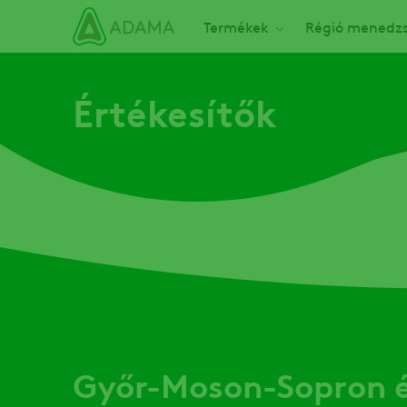
Ugrás
Main navigation
Termékek
Régió menedzs
a
tartalomra
Értékesítők
Győr-Moson-Sopron é