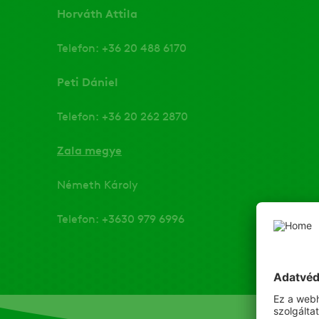
Horváth Attila
Telefon: +36 20 488 6170
Peti Dániel
Telefon: +36 20 262 2870
Zala megye
Németh Károly
Telefon: +3630 979 6996