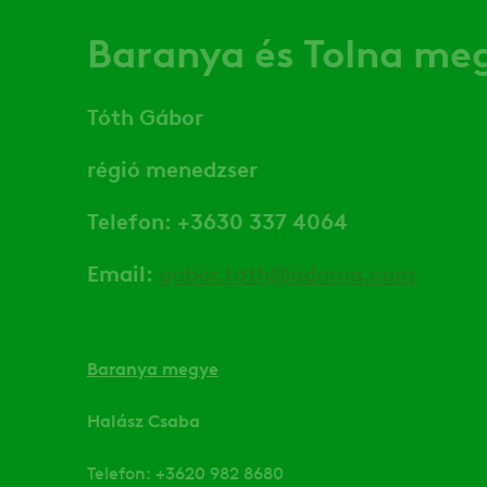
Baranya és Tolna me
Tóth Gábor
régió menedzser
Telefon: +3630 337 4064
Email:
gabor.toth@adama.com
Baranya megye
Halász Csaba
Telefon: +3620 982 8680