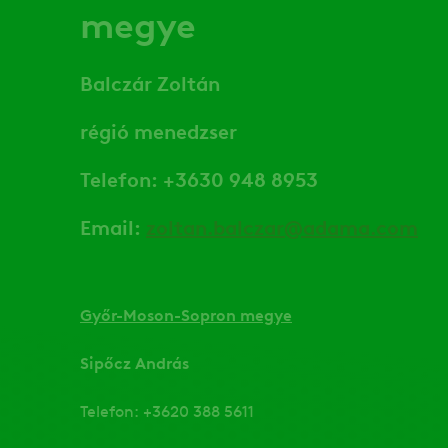
megye
Balczár Zoltán
régió menedzser
Telefon: +3630 948 8953
Email:
zoltan.balczar@adama.com
Győr-Moson-Sopron megye
Sipőcz András
Telefon: +3620 388 5611