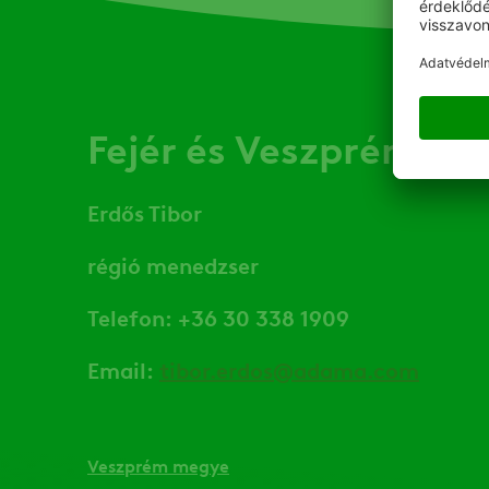
Fejér és Veszprém m
Erdős Tibor
régió menedzser
Telefon: +36 30 338 1909
Email:
tibor.erdos@adama.com
Veszprém megye