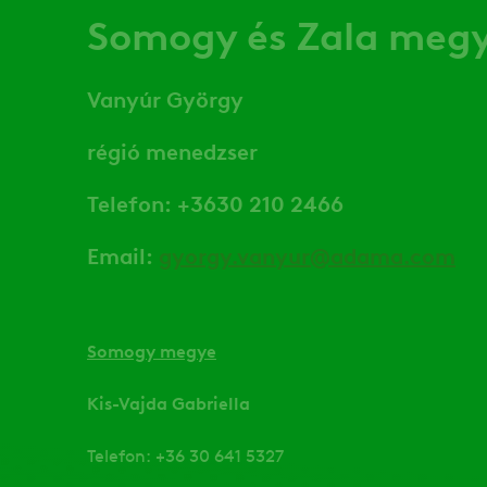
Somogy és Zala meg
Vanyúr György
régió menedzser
Telefon: +3630 210 2466
Email:
gyorgy.vanyur@adama.com
Somogy megye
Kis-Vajda Gabriella
Telefon: +36 30 641 5327