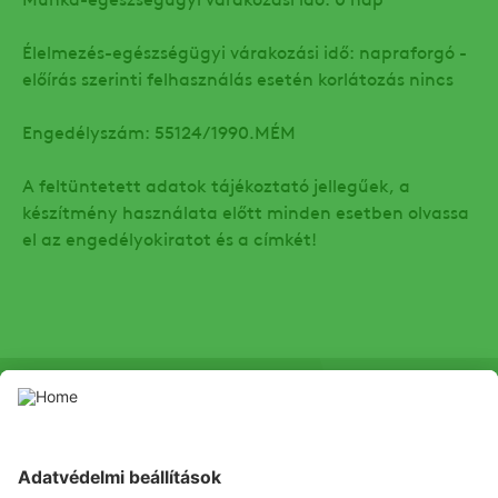
Élelmezés-egészségügyi várakozási idő: napraforgó -
előírás szerinti felhasználás esetén korlátozás nincs
Engedélyszám: 55124/1990.MÉM
A feltüntetett adatok tájékoztató jellegűek, a
készítmény használata előtt minden esetben olvassa
el az engedélyokiratot és a címkét!
SOCIAL
Youtube
Facebook
Channel