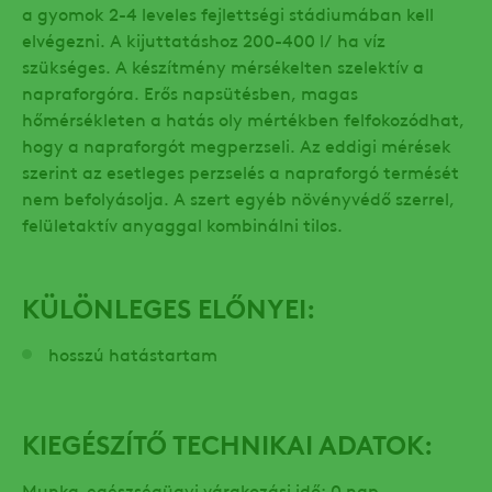
a gyomok 2-4 leveles fejlettségi stádiumában kell
elvégezni. A kijuttatáshoz 200-400 l/ ha víz
szükséges. A készítmény mérsékelten szelektív a
napraforgóra. Erős napsütésben, magas
hőmérsékleten a hatás oly mértékben felfokozódhat,
hogy a napraforgót megperzseli. Az eddigi mérések
szerint az esetleges perzselés a napraforgó termését
nem befolyásolja. A szert egyéb növényvédő szerrel,
felületaktív anyaggal kombinálni tilos.
KÜLÖNLEGES ELŐNYEI:
hosszú hatástartam
KIEGÉSZÍTŐ TECHNIKAI ADATOK:
Munka-egészségügyi várakozási idő: 0 nap