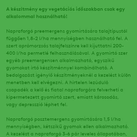
A készítmény egy vegetációs időszakban csak egy
alkalommal használható!
Napraforgó preemergens gyomirtására talajtípustól
függően 1,8-2 l/ha mennyiségben használható fel. A
szert aprómorzsás talajfelszínre kell kijuttatni 200-
400 l/ha permetlé felhasználásával. A gyomirtó szer
egyéb preemergensen alkalmazható, egyszikű
gyomokat irtó készítménnyel kombinálható. A
bedolgozást igénylő készítményeknél a kezelést külön
menetben kell elvégezni. A hirtelen lezúduló
csapadék a kelő és fiatal napraforgóra felverheti a
kipermetezett gyomirtó szert, emiatt károsodás,
vagy depresszió léphet fel.
Napraforgó posztemergens gyomirtására 1,5 l/ha
mennyiségben, kétszikű gyomok ellen alkalmazható.
A kezelést a napraforgó 3-6 pár leveles állapotában,