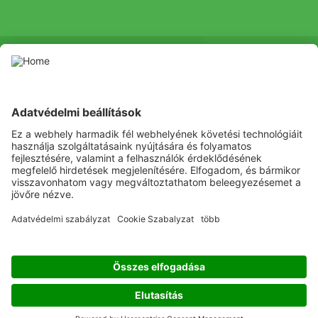
SOCIAL
Youtube
Facebook
Channel
Ez a weboldal a vonatkozó helyi növényvédelmi hatóságok által
engedélyezett növényvédő szereket tartalmazza.
A növényvédő
szereket körültekintően használja. Használat előtt mindig olvassa
el a címkét és a termékinformációkat, különös figyelmet fordítva a
kiegészítő utasításokra, piktogramokra és figyelmeztető
mondatokra a termék biztonságos felhasználása érdekében.
Listen
Learn
Deliver
Copyright
© ADAMA