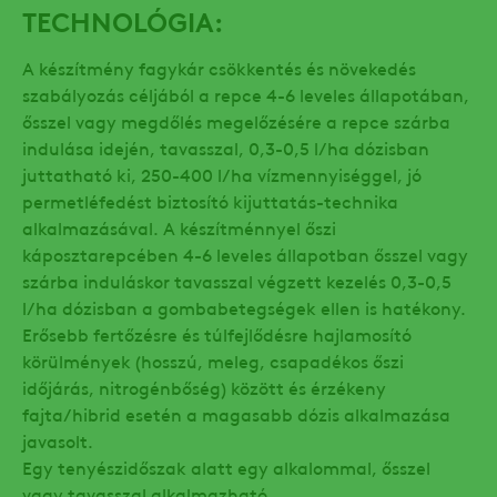
TECHNOLÓGIA:
A készítmény fagykár csökkentés és növekedés
szabályozás céljából a repce 4-6 leveles állapotában,
ősszel vagy megdőlés megelőzésére a repce szárba
indulása idején, tavasszal, 0,3-0,5 l/ha dózisban
juttatható ki, 250-400 l/ha vízmennyiséggel, jó
permetléfedést biztosító kijuttatás-technika
alkalmazásával. A készítménnyel őszi
káposztarepcében 4-6 leveles állapotban ősszel vagy
szárba induláskor tavasszal végzett kezelés 0,3-0,5
l/ha dózisban a gombabetegségek ellen is hatékony.
Erősebb fertőzésre és túlfejlődésre hajlamosító
körülmények (hosszú, meleg, csapadékos őszi
időjárás, nitrogénbőség) között és érzékeny
fajta/hibrid esetén a magasabb dózis alkalmazása
javasolt.
Egy tenyészidőszak alatt egy alkalommal, ősszel
vagy tavasszal alkalmazható.