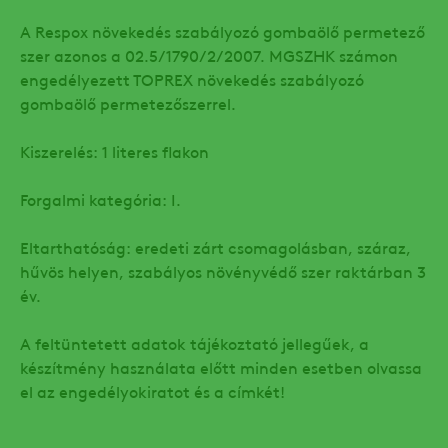
A Respox növekedés szabályozó gombaölő permetező
szer azonos a 02.5/1790/2/2007. MGSZHK számon
engedélyezett TOPREX növekedés szabályozó
gombaölő permetezőszerrel.
Kiszerelés: 1 literes flakon
Forgalmi kategória: I.
Eltarthatóság: eredeti zárt csomagolásban, száraz,
hűvös helyen, szabályos növényvédő szer raktárban 3
év.
A feltüntetett adatok tájékoztató jellegűek, a
készítmény használata előtt minden esetben olvassa
el az engedélyokiratot és a címkét!