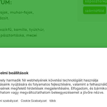
TUM:
káposztare
szántóföld
ajok, muhar-fajok,
ázsit.
bszikfű, kamilla, tyúkhúr,
, pásztortáska, mezei
AN TOP 2,0 l/ha + AGIL