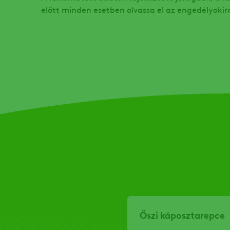
előtt minden esetben olvassa el az engedélyokir
Őszi káposztarepce