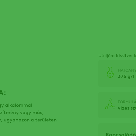
Utoljára frissítve:
HATÓAN
375 g/l
A:
FORMULÁ
gy alkalommal
vizes s
szítmény vagy más,
, ugyanazon a területen
Kapcsolód