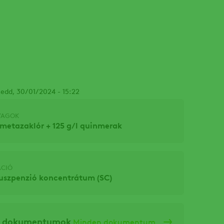
Facebook
 kedd, 30/01/2024 - 15:22
YAGOK
 metazaklór + 125 g/l quinmerak
CIÓ
zuszpenzió koncentrátum (SC)
ó dokumentumok
Minden dokumentum