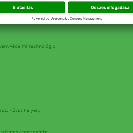
:
övényvédelmi technológia
raz, hűvös helyen,
készítmény használata