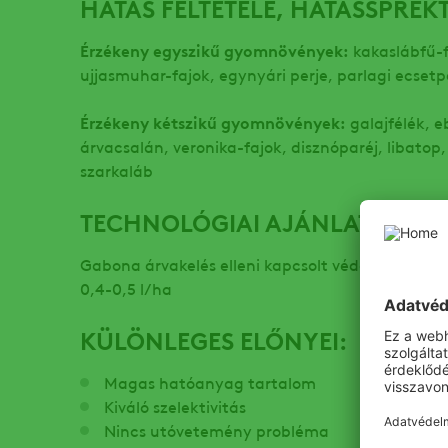
HATÁS FELTÉTELE, HATÁSSPREK
Érzékeny egyszikű gyomnövények:
kakaslábfű-f
ujjasmuhar-fajok, egynyári perje, parlagi ecsetp
Érzékeny kétszikű gyomnövények:
galajfélék, e
árvacsalán, veronika-fajok, disznóparéj, libatop
szarkaláb
TECHNOLÓGIAI AJÁNLAT:
Gabona árvakelés elleni kapcsolt védelem: SULT
0,4-0,5 l/ha
KÜLÖNLEGES ELŐNYEI:
Magas hatóanyag tartalom
Kiváló szelektivitás
Nincs utóvetemény probléma