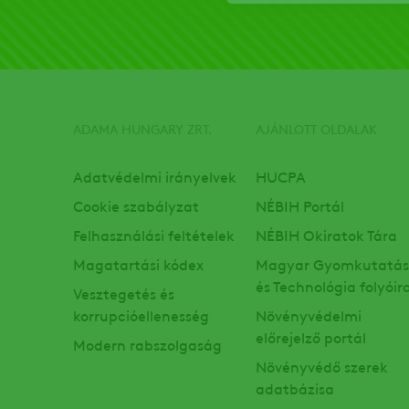
ADAMA HUNGARY ZRT.
AJÁNLOTT OLDALAK
Footer
Adatvédelmi irányelvek
HUCPA
Cookie szabályzat
NÉBIH Portál
Felhasználási feltételek
NÉBIH Okiratok Tára
Magatartási kódex
Magyar Gyomkutatás
és Technológia folyóir
Vesztegetés és
korrupcióellenesség
Növényvédelmi
előrejelző portál
Modern rabszolgaság
Növényvédő szerek
adatbázisa