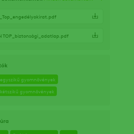
_Top_engedélyokirat.pdf
 TOP_biztonsági_adatlap.pdf
tók
ő egyszikű gyomnövények
 kétszikű gyomnövények
úra