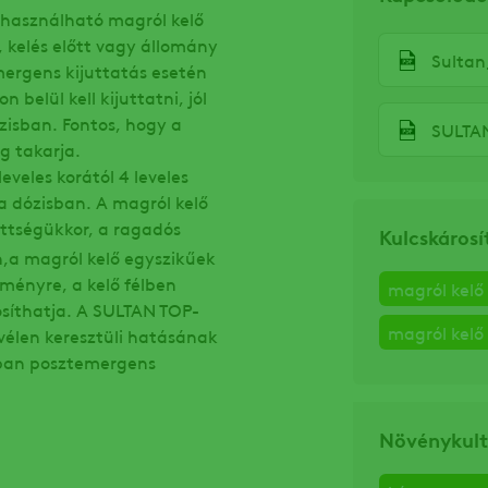
lhasználható magról kelő
 kelés előtt vagy állomány
Sultan
ergens kijuttatás esetén
belül kell kijuttatni, jól
zisban. Fontos, hogy a
SULTAN
g takarja.
eveles korától 4 leveles
ha dózisban. A magról kelő
ettségükkor, a ragadós
Kulcskárosí
an,a magról kelő egyszikűek
tményre, a kelő félben
magról kel
osíthatja. A SULTAN TOP-
magról kelő
élen keresztüli hatásának
rban posztemergens
Növénykult