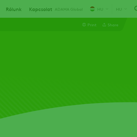
Rólunk
Kapcsolat
ADAMA Global
HU
HU
Print
Share
Line
Linkedin
Email
Whatsapp
Twitter