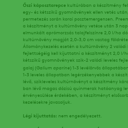
Őszi káposztarepce
kultúrában a készítmény fe
egy- és kétszikű gyomnövények ellen vetés után,
permetezés során korai posztemergensen. Preem
a készítményt a kultúrnövény vetése után 3 napon 
elmunkált aprómorzsás talajfelszínre 2,0 l/ha dó
kultúrnövény magját 2,0-3,0 cm vastag földréte
Állománykezelés esetén a kultúrnövény 2 valódi l
fejlettségéig kell kijuttatni a készítményt 2,0 l/
kétszikű gyomnövények szik-2 valódi leveles fejl
Galium aparine
galaj (
) 1-3 levélörvös állapotáb
1-3 leveles állapotban legérzékenyebbek a készí
lévő, szikleveles kultúrnövényt a készítmény kár
ban lévő magas dózisú quinmerak hatóanyag lev
érvényesülése érdekében, a készítményt elsőso
kezelésekre javasoljuk.
Légi kijuttatás:
nem engedélyezett.