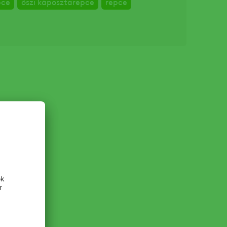
pce
őszi káposztarepce
repce