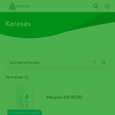
Ugrás
a
tartalomra
Keresés
Termékek (1)
Merpan 80 WDG
GOMBAÖLŐ SZEREK