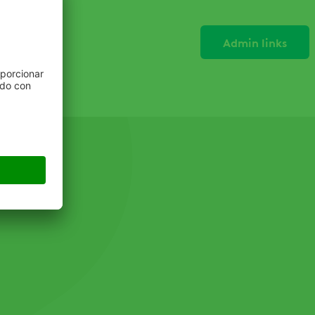
Admin links
Solapas
principal