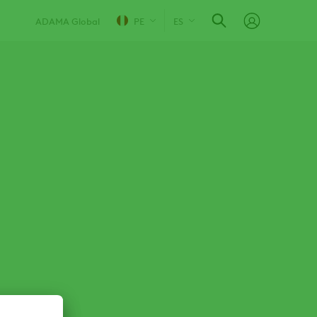
ADAMA Global
PE
ES