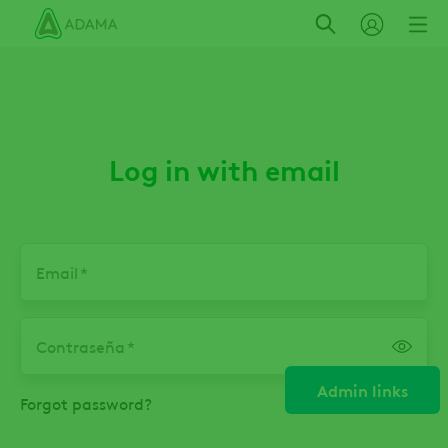
Pasar
al
contenido
principal
Log in with email
Email
Contraseña
Admin links
Forgot password?
Solapas