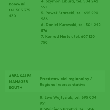
4. Szymon Libura,
tel. 504 242
Bolewski
591
tel. 503 375
5. Paweł Szarecki,
tel. 695 290
430
966
6. Daniel Kurowski,
tel. 504 242
576
7. Konrad Herter,
tel. 607 120
750
AREA SALES
Przedstawiciel regionalny /
MANAGER
Regional representative
SOUTH
8. Ewa Wojtysiak,
tel. 695 004
951
9. Wojciech Przybyś,
tel. 504