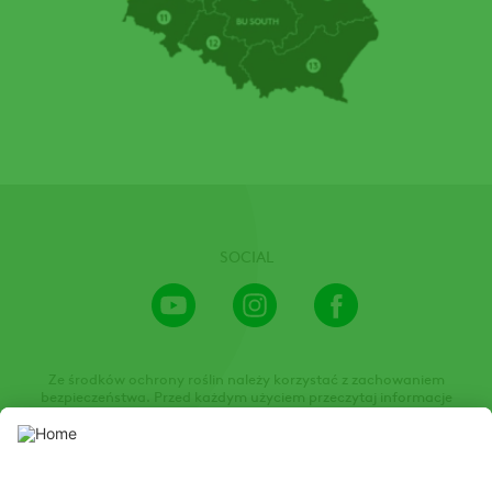
SOCIAL
Youtube
Instagram
Facebook
Channel
Ze środków ochrony roślin należy korzystać z zachowaniem
bezpieczeństwa. Przed każdym użyciem przeczytaj informacje
zamieszczone w etykiecie i informacje dotyczące produktu. Zwróć
uwagę na zwroty wskazujące rodzaj zagrożenia oraz przestrzegaj
środków bezpieczeństwa zamieszczonych w etykiecie.
Niniejsza strona internetowa prezentuje środki ochrony roślin