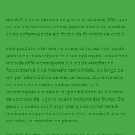
Brevis® é uma fórmula de grânulos solúveis (SG), que
utiliza um nutriente-chave para a macieira, o cálcio,
como coformulante em forma de formiato de cálcio.
Este produto interfere no processo fotossintético da
planta nos dias seguintes à sua aplicação, reduzindo
mais de 60% o transporte cíclico de eletrões no
fotossistema II de maneira temporária, ao longo de
um período máximo de três semanas. Durante este
intervalo de pressão, a absorção da luz é
interrompida e a menor disponibilidade de hidratos
de carbono dá lugar à queda natural dos frutos. Em
geral, a queda dos frutos laterais do ramalhete é
realizada enquanto o fruto central, o maior fruto no
corimbo, se mantém na planta.
Brevis® mostrou-se mais eficaz do que os melhores