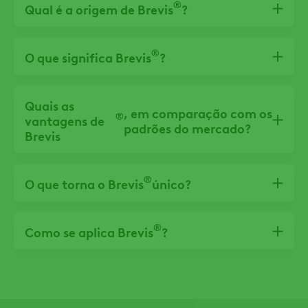
®
Qual é a origem de Brevis
?
®
O que significa Brevis
?
Quais as
, em comparação com os
®
vantagens de
padrões do mercado?
Brevis
®
O que torna o Brevis
único?
®
Como se aplica Brevis
?