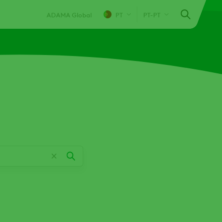
ADAMA Global
PT
PT-PT