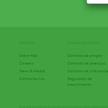
EMPRESA
NOSSAS SOLUÇÕES
Footer
Sobre Nós
Controlo de pragas
Careers
Controlo de doenças
News & Media
Controlo de infestant
Contacte-nos
Regulador de
crescimiento
Este site apresenta produtos fitossanitários autorizados pe