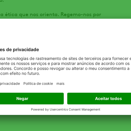
a ética que nos orienta. Regemo-nos por
rentamos os desafios é um motivo de orgulho para
optimismo e energia é parte de quem somos e o
iros valorizarem tanto o trabalho que realizamos.
 necessário passar pela complexidade para chegar
da vez mais complexo, parte da nossa contribuição
 de usar e que funcionem. Simples.
mos tornar uma força cada vez maior no nosso
er a empregar melhor os talentos e o conhecimento
a agricultura. O que fazemos é bom para a
rar que o trabalho é algo pessoal e emocional e que
o com altos níveis de profissionalismo e