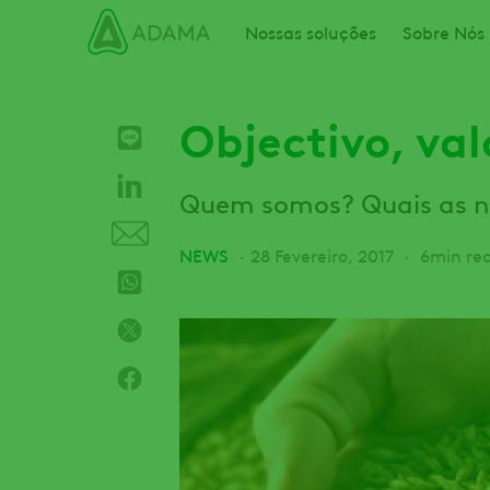
Passar
Main navigation
Nossas soluções
Sobre Nós
para
o
conteúdo
principal
Objectivo, val
Quem somos? Quais as n
NEWS
28 Fevereiro, 2017
6min re