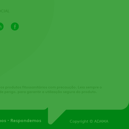
OCIAL
LinkedIn
Facebook
e os produtos fitossanitários com precaução. Leia sempre o
de perigo, para garantir a utilização segura do produto.
mos
Respondemos
Copyright
© ADAMA