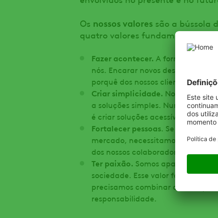
nossos valores
Os
são a bússola d
quatro valores fundamentais:
Fazer acontecer.
A forma como enf
nós. Encarar novos desafios com 
porquê dos nossos clientes e parce
Criar simplicidade.
Normalmente é
a soluções simples. Num mundo ca
é criar soluções acessíveis, fáceis
Fortalecer pessoas
. Se nos quere
mercado, necessitamos de aprend
dos nossos colaboradores.
Ter paixão.
Somos apaixonados pel
sociedade. Esse valor faz nos lemb
precisamos combinar a nossa paixã
responsabilidade.