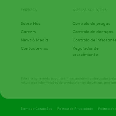
EMPRESA
NOSSAS SOLUÇÕES
Footer
Sobre Nós
Controlo de pragas
Careers
Controlo de doenças
News & Media
Controlo de infestant
Contacte-nos
Regulador de
crescimiento
Este site apresenta produtos fitossanitários autorizados pe
rótulo e as informações do produto antes de utilizar, presta
Legal
Termos e Condições
Política de Privacidade
Política de