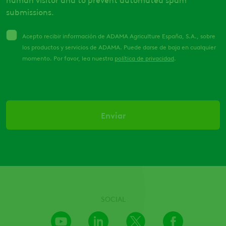
submissions.
Acepto recibir información de ADAMA Agriculture España, S.A., sobre
los productos y servicios de ADAMA. Puede darse de baja en cualquier
momento. Por favor, lea nuestra
política de privacidad
.
SOCIAL
Youtube
LinkedIn
X
Facebook