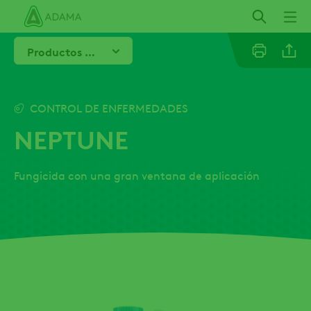
Pasar
al
contenido
Productos Relacionados
principal
Line
CONTROL DE ENFERMEDADES
NEPTUNE
Linkedi
Fungicida con una gran ventana de aplicación
Email
Whatsa
Twitter
Facebo