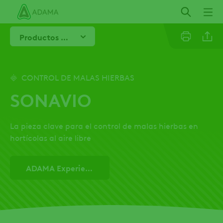
Pasar
al
contenido
Productos Relacionados
principal
Line
CONTROL DE MALAS HIERBAS
SONAVIO
Linkedi
La pieza clave para el control de malas hierbas en
Email
hortícolas al aire libre
Whatsa
ADAMA Experience
Twitter
Facebo