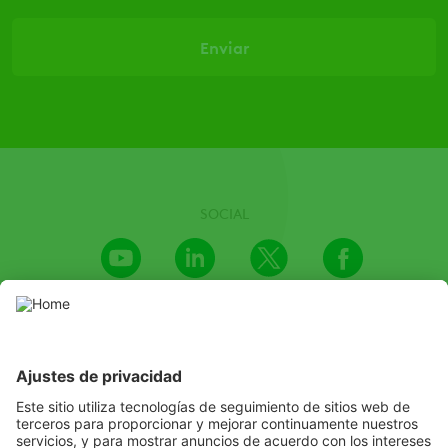
SOCIAL
Youtube
LinkedIn
X
Facebook
Channel
Esta página web contiene productos fitosanitarios autorizados por
las autoridades competentes en materia de sanidad vegetal. Use
los productos fitosanitarios con precaución. Lea siempre las
instrucciones de la etiqueta y la información del producto antes de
su uso, y preste especial atención a las instrucciones adicionales,
pictogramas y frases de riesgo para garantizar un uso seguro del
producto.