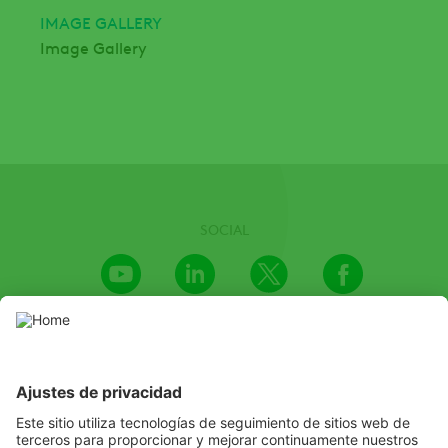
IMAGE GALLERY
Image Gallery
SOCIAL
Youtube
LinkedIn
X
Facebook
Channel
Esta página web contiene productos fitosanitarios autorizados por
las autoridades competentes en materia de sanidad vegetal. Use
los productos fitosanitarios con precaución. Lea siempre las
instrucciones de la etiqueta y la información del producto antes de
su uso, y preste especial atención a las instrucciones adicionales,
pictogramas y frases de riesgo para garantizar un uso seguro del
producto.