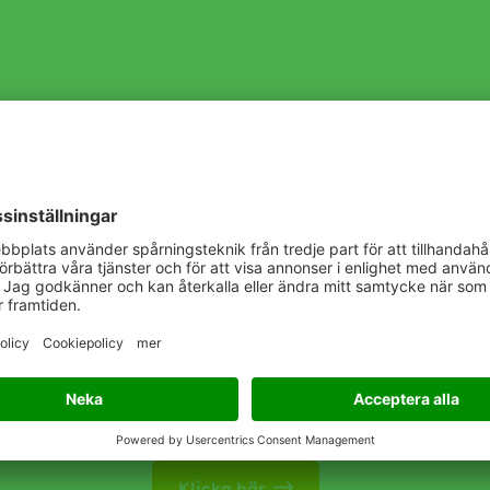
Vårt löfte
Lyssna > Lära > Leverera
Vi söker aktivt möjligheter att lyssna på 
tar till oss deras insikter och lär av dera
kombineras med vår expertis för att skap
och relevant information – alltid med f
Vi brinner för jordbruk och ser vårt arbe
och handlingskraftiga inställning hjälper
betyder mest: att hjälpa våra kunder a
verksamheter.
Klicka här