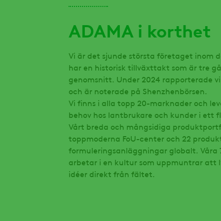
ADAMA i korthet
Vi är det sjunde största företaget inom 
har en historisk tillväxttakt som är tre
genomsnitt. Under 2024 rapporterade vi e
och är noterade på Shenzhenbörsen.
Vi finns i alla topp 20-marknader och le
behov hos lantbrukare och kunder i ett fl
Vårt breda och mångsidiga produktportfö
toppmoderna FoU-center och 22 produkt
formuleringsanläggningar globalt. Vår
arbetar i en kultur som uppmuntrar att 
idéer direkt från fältet.