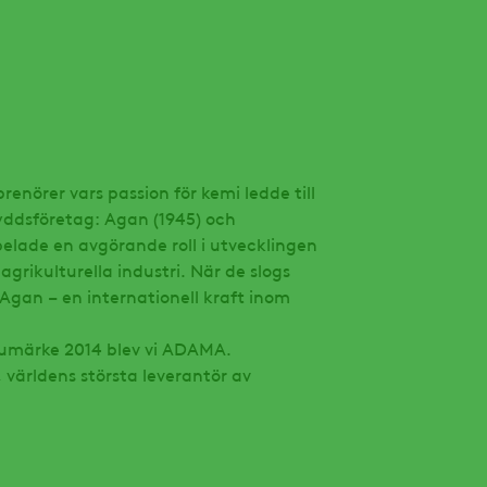
enörer vars passion för kemi ledde till
yddsföretag: Agan (1945) och
elade en avgörande roll i utvecklingen
grikulturella industri. När de slogs
gan – en internationell kraft inom
rumärke 2014 blev vi ADAMA.
 världens största leverantör av