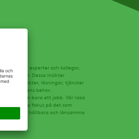
våra kunder, experter och kollegor,
s erfarenheter. Dessa insikter
a nya produkter, lösningar, tjänster
okus på kundens behov.
te som mer än bara ett jobb. Vår raka
 oss att hålla fokus på det som
tt bygga mer hållbara och lönsamma