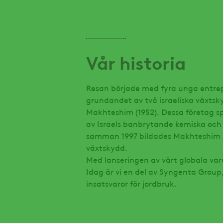
Vår historia
Resan började med fyra unga entrepr
grundandet av två israeliska växtsk
Makhteshim (1952). Dessa företag sp
av Israels banbrytande kemiska och a
samman 1997 bildades Makhteshim A
växtskydd.
Med lanseringen av vårt globala va
Idag är vi en del av Syngenta Group,
insatsvaror för jordbruk.