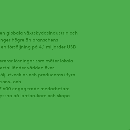
den globala växtskyddsindustrin och
 gånger högre än branschens
n försäljning på 4,1 miljarder USD
vererar lösningar som möter lokala
ertal länder världen över.
lj utvecklas och produceras i fyra
ions- och
a 7 600 engagerade medarbetare
lyssna på lantbrukare och skapa