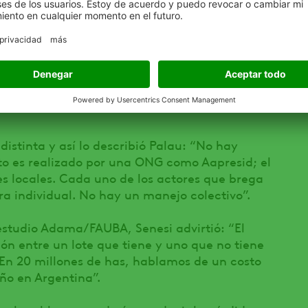
ca es local, la solución es local”, puntualizó
e el “Weed Watcher” y más de 10 sitios donde
gramas de investigación; se conforman redes
 que en EEUU”, afirmó el investigador de la
distinta y así lo describió Palau: “No hay
to es realizado por una ONG como Aapresid; el
es locales. Cada uno de los actores que brega
a individual. No hay un manejo colectivo”.
estudio Adama/FAUBA, Senesi advirtió: “El
ón entre un lote que tiene y uno que no tiene
 En 20 millones de has, hablamos de un costo
ño en Argentina”.