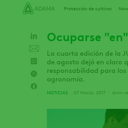
Pasar
Main navigation
Protección de cultivos
Nov
al
contenido
principal
Ocuparse "en"
La cuarta edición de la JU
de agosto dejó en claro 
responsabilidad para los 
agronomía.
NOTICIAS
07 Marzo, 2017
6min r