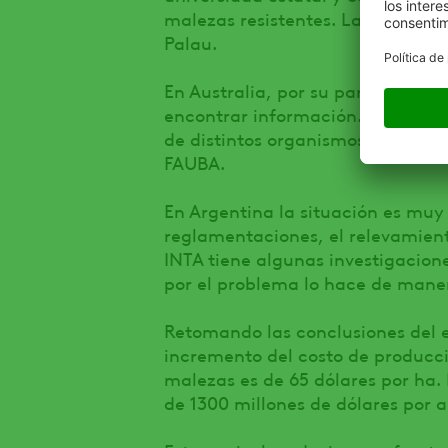
malezas resistentes. La problemáti
Palau.
En Australia, por su parte, exist
encontrar información. “Hay pro
de distintos organismos, lo mismo
FAUBA.
En Argentina la situación es muy 
reglamentaciones, el relevamien
INTA tiene algunas investigacion
por el problema lo hace de maner
Retomando las conclusiones del 
incremento del costo de producci
malezas es de 65 dólares por ha.
de 1300 millones de dólares por a