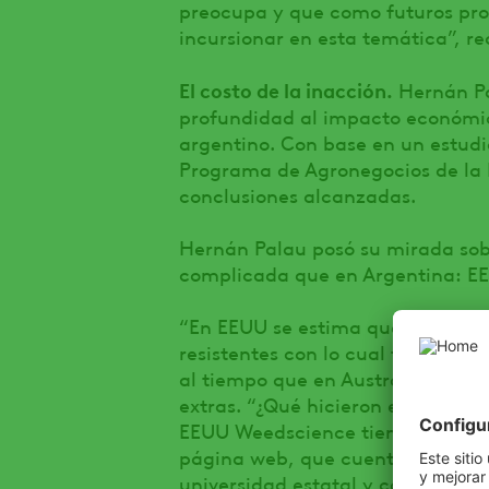
preocupa y que como futuros pro
incursionar en esta temática”, 
El costo de la inacción.
Hernán Pal
profundidad al impacto económic
argentino. Con base en un estud
Programa de Agronegocios de la 
conclusiones alcanzadas.
Hernán Palau posó su mirada sobr
complicada que en Argentina: EE
“En EEUU se estima que tiene 24,
resistentes con lo cual tiene un c
al tiempo que en Australia se inv
extras. “¿Qué hicieron estos país
EEUU Weedscience tiene una red 
página web, que cuenta con fin
universidad estatal y cada una 