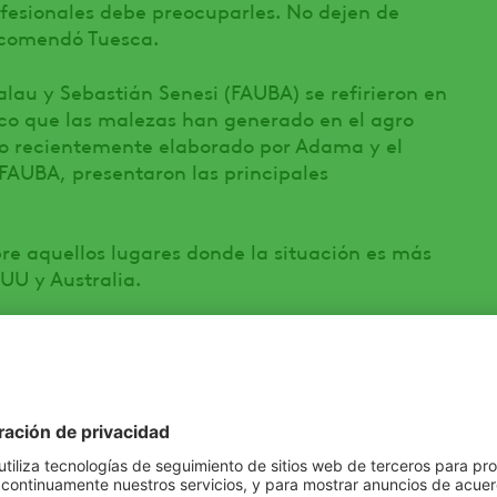
fesionales debe preocuparles. No dejen de
recomendó Tuesca.
au y Sebastián Senesi (FAUBA) se refirieron en
o que las malezas han generado en el agro
io recientemente elaborado por Adama y el
FAUBA, presentaron las principales
e aquellos lugares donde la situación es más
UU y Australia.
9 millones de has infestadas con malezas
osto extra de 2000 millones de dólares”, reflejó
ierten entre 2500 a 4000 millones de dólares
es?”, se preguntó. Pues un manejo colectivo. “En
de alerta de productores con denuncias en una
anciamiento del USDA. En cada estado hay una
tiene un departamento que se ocupa de las