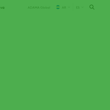
iva
ADAMA Global
AR
ES