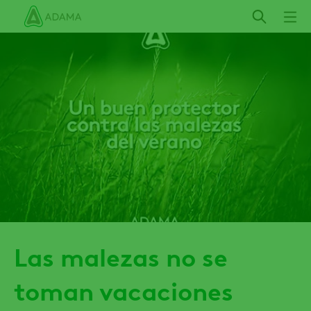
Pasar
al
contenido
principal
Las malezas no se
toman vacaciones