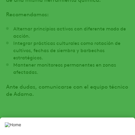
Recomendamos:
Alternar principios activos con diferente modo de
acción.
Integrar prácticas culturales como rotación de
cultivos, fechas de siembra y barbechos
estratégicos.
Mantener monitoreos permanentes en zonas
afectadas.
Ante dudas, comunicarse con el equipo técnico
de Adama.