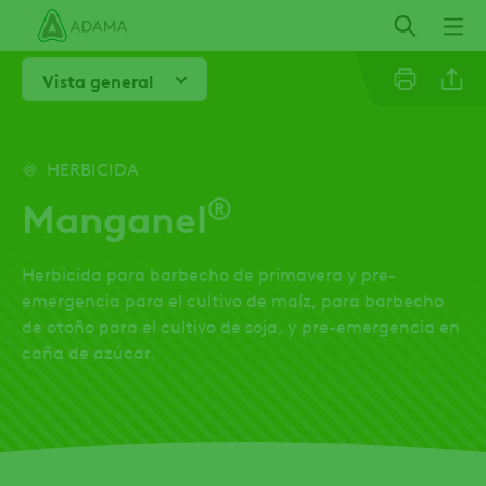
Pasar
al
contenido
Vista general
principal
Linkedi
HERBICIDA
®
Manganel
Email
Herbicida para barbecho de primavera y pre-
Whatsa
emergencia para el cultivo de maíz, para barbecho
de otoño para el cultivo de soja, y pre-emergencia en
caña de azúcar.
Twitter
Facebo