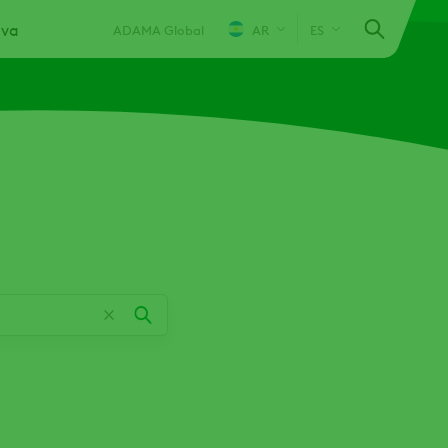
iva
ADAMA Global
AR
ES