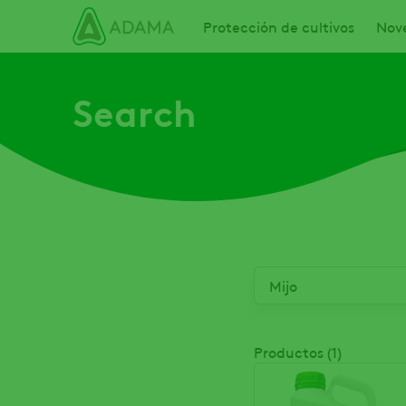
Pasar
Main navigation
Protección de cultivos
Nov
al
contenido
principal
Search
Productos (1)