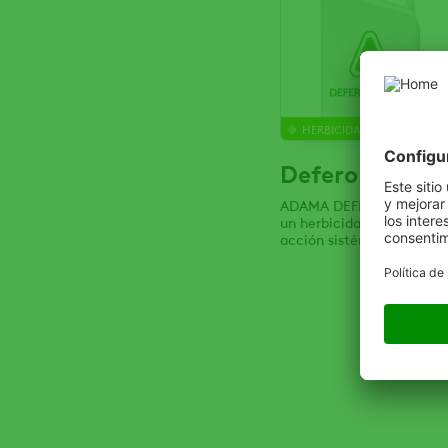
HERBICIDA
Deferon Hexil
ADAMA DEFERON HEXIL 
un herbicida selectivo de
acción sistémica.