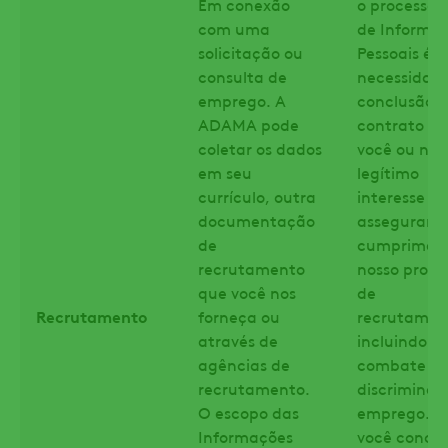
Em conexão
o processa
com uma
de Informa
solicitação ou
Pessoais é a
consulta de
necessidad
emprego. A
conclusão 
ADAMA pode
contrato c
coletar os dados
você ou nos
em seu
legítimo
currículo, outra
interesse e
documentação
assegurar o
de
cumpriment
recrutamento
nosso proce
que você nos
de
Recrutamento
forneça ou
recrutamen
através de
incluindo o
agências de
combate à
recrutamento.
discriminaç
O escopo das
emprego. S
Informações
você conco