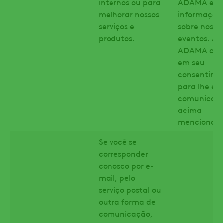
internos ou para
ADAMA e
melhorar nossos
informaçõe
serviços e
sobre nosso
produtos.
eventos. A
ADAMA con
em seu
consentime
para lhe env
comunicaç
acima
mencionad
Se você se
corresponder
conosco por e-
mail, pelo
serviço postal ou
outra forma de
comunicação,