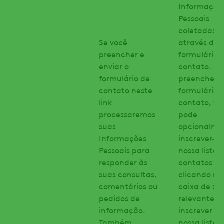
Informaçõe
Pessoais
coletadas
Se você
através do
preencher e
formulário 
enviar o
contato. Ao
formulário de
preencher o
contato
neste
formulário 
link
contato, vo
processaremos
pode
suas
opcionalme
Informações
inscrever-s
Pessoais para
nossa lista 
responder às
contatos
suas consultas,
clicando na
comentários ou
caixa de se
pedidos de
relevante. A
informação.
inscrever e
Também
nossa lista 