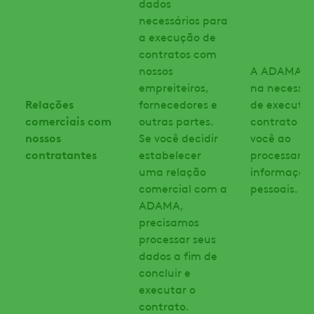
dados
necessários para
a execução de
contratos com
nossos
A ADAMA co
empreiteiros,
na necessi
Relações
fornecedores e
de executa
comerciais com
outras partes.
contrato c
nossos
Se você decidir
você ao
contratantes
estabelecer
processar s
uma relação
informaçõe
comercial com a
pessoais.
ADAMA,
precisamos
processar seus
dados a fim de
concluir e
executar o
contrato.