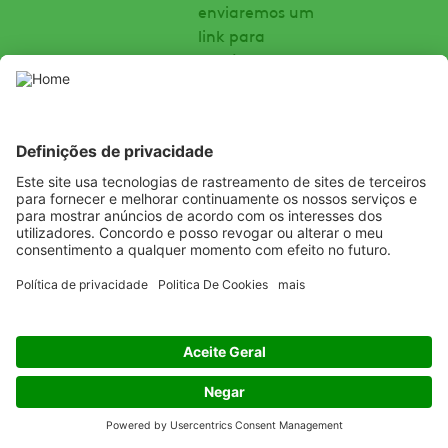
enviaremos um
link para
confirmar sua
conta. Após
clicar em um
link, você
poderá
completar seu
cadastro.
O ADAMA
permite que
você crie uma
conta My
ADAMA e faça
login para usar
My ADAMA
através de sua
conta em