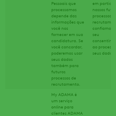
Pessoais que
em particip
processamos
nossos futu
depende das
processos d
informações que
recrutamen
você nos
confiamos 
fornecer em sua
seu
candidatura. Se
consentime
você concordar,
ao processa
poderemos usar
seus dados.
seus dados
também para
futuros
processos de
recrutamento.
My ADAMA é
um serviço
online para
clientes ADAMA