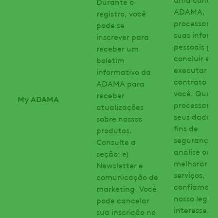
Durante o
ADAMA,
registro, você
processare
pode se
suas inform
inscrever para
pessoais pa
receber um
concluir e
boletim
executar u
informativo da
contrato c
ADAMA para
você. Quan
receber
My ADAMA
processamo
atualizações
seus dados 
sobre nossos
fins de
produtos.
segurança,
Consulte a
análise ou 
seção: e)
melhorar no
Newsletter e
serviços,
comunicação de
confiamos 
marketing. Você
nosso legít
pode cancelar
interesse.
sua inscrição no