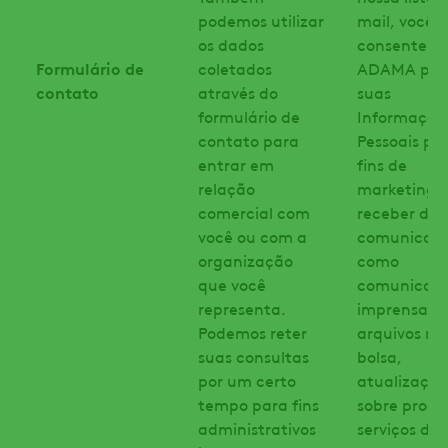
podemos utilizar
mail, você
os dados
consente q
Formulário de
coletados
ADAMA pro
contato
através do
suas
formulário de
Informaçõe
contato para
Pessoais pa
entrar em
fins de
relação
marketing e
comercial com
receber de 
você ou com a
comunicaç
organização
como
que você
comunicado
representa.
imprensa,
Podemos reter
arquivos na
suas consultas
bolsa,
por um certo
atualizaçõe
tempo para fins
sobre produ
administrativos
serviços da