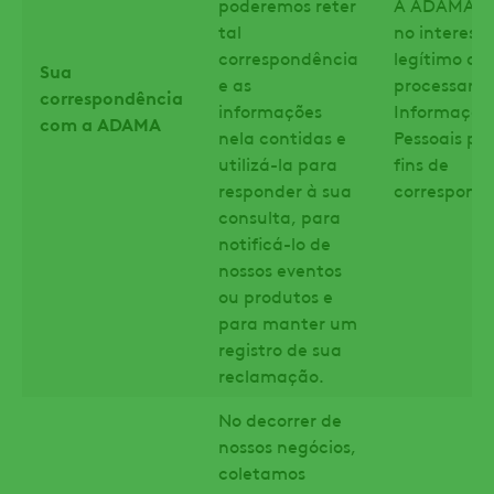
poderemos reter
A ADAMA co
tal
no interesse
correspondência
legítimo ao
Sua
e as
processar s
correspondência
informações
Informaçõe
com a ADAMA
nela contidas e
Pessoais pa
utilizá-la para
fins de
responder à sua
correspondê
consulta, para
notificá-lo de
nossos eventos
ou produtos e
para manter um
registro de sua
reclamação.
No decorrer de
nossos negócios,
coletamos