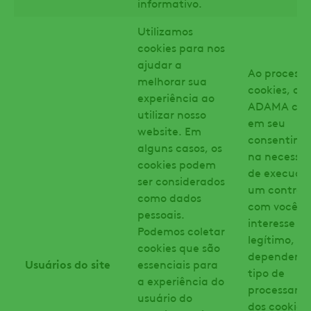
informativo.
Utilizamos
cookies para nos
ajudar a
Ao processa
melhorar sua
cookies, a
experiência ao
ADAMA con
utilizar nosso
em seu
website. Em
consentime
alguns casos, os
na necessi
cookies podem
de execuçã
ser considerados
um contrat
como dados
com você, o
pessoais.
interesse
Podemos coletar
legítimo,
cookies que são
dependend
Usuários do site
essenciais para
tipo de
a experiência do
processame
usuário do
dos cookies